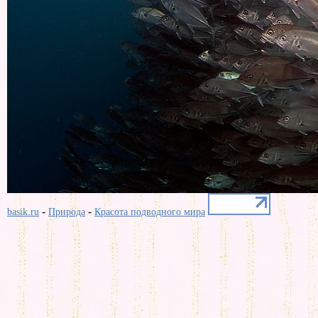
-
-
basik.ru
Природа
Красота подводного мира