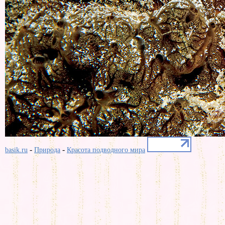
-
-
basik.ru
Природа
Красота подводного мира