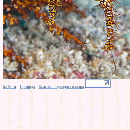
-
-
basik.ru
Природа
Красота подводного мира