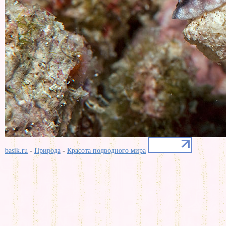
-
-
basik.ru
Природа
Красота подводного мира