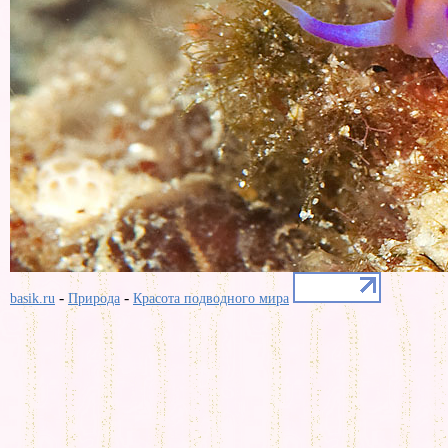
-
-
basik.ru
Природа
Красота подводного мира