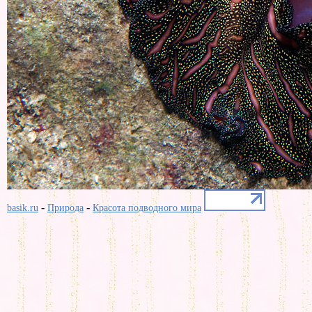
-
-
basik.ru
Природа
Красота подводного мира