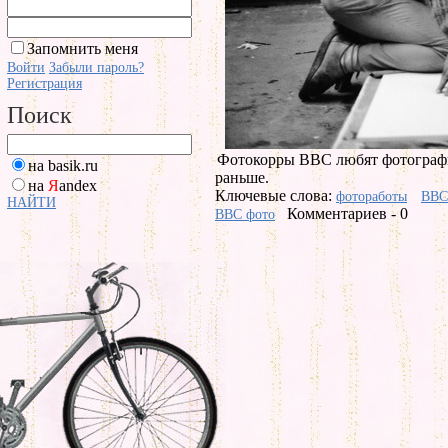
Запомнить меня
Войти
Забыли пароль?
Регистрация
Поиск
Фотокорры BBC любят фотографир
на basik.ru
раньше.
на
Я
andex
Ключевые слова:
фотоработы
BBC
НАЙТИ
Комментариев - 0
BBC фото