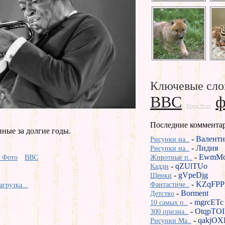
Ключевые сло
BBC
ф
Ретро Фото
Последние коммента
ные за долгие годы.
-
Валенти
Рисунки на..
-
Лидия
Рисунки на..
-
EwmMd
о Фото
BBC
Животные п..
-
qZUlTUo
Кадди
-
gVpeDjg
Щенки
-
KZqFPP
Фантастиче..
агрузка...
-
Borment
Детство
-
mgrcETc
10 самых п..
-
OtqpTOI
300 призна..
-
qakjOX
Рисунки Ma..