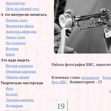
Архитектура
Обои на рабочий стол
А это интересно почитать
Полезно знать
Интересные факты
Анекдоты афоризмы
Умные слова
Что почитать
Истории
Юмор
Это надо видеть
Работы фотографов BBC, накоплен
Веселые картинки
Объемные картинки
Обманы зрения
Ключевые слова:
фотоработы
Ретр
Комментариев - 15
Фото BBC
Творческая мастерская
Фото
З
Бодиарт
Уличные креативы
19
Художники