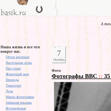
А тем
Наша жизнь и все что
7
вокруг нас.
Обзор интернет
Октябрь
Настольные игры
Про спорт
Фото
Животный мир
Фотографы BBC
::
35
Природа
Транспорт
Дети
Макро фотография
Забавная реклама
Историческое