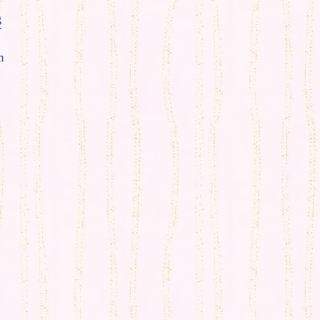
g
T
m