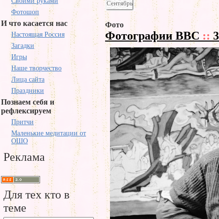
Своими руками
Сентябрь
Фотошоп
И что касается нас
Фото
Фотографии BBC
::
3
Настоящая Россия
Загадки
Игры
Наше творчество
Лица сайта
Праздники
Познаем себя и
рефлексируем
Притчи
Маленькие медитации от
ОШО
Реклама
Для тех кто в
теме