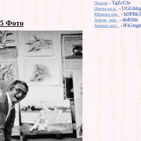
-
TgZcCfu
Лесное
-
UGGblz
Цветы на р..
-
hfJPBk
Мимика пау..
-
dnRIifn
Амели, рец..
5 Фото
-
lFiGmg
Зимние вид..