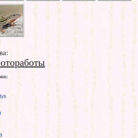
ва:
отоработы
рии:
yb
t
B