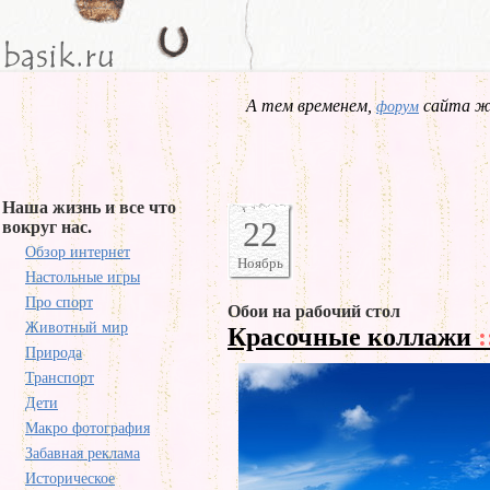
А тем временем,
сайта жд
форум
Наша жизнь и все что
22
вокруг нас.
Обзор интернет
Ноябрь
Настольные игры
Про спорт
Обои на рабочий стол
Животный мир
Красочные коллажи
:
Природа
Транспорт
Дети
Макро фотография
Забавная реклама
Историческое