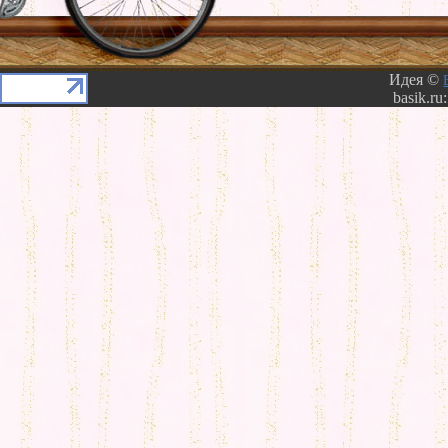
Идея ©
basik.ru