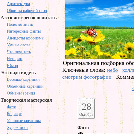
Архитектура
Обои на рабочий стол
А это интересно почитать
Полезно знать
Интересные факты
Анекдоты афоризмы
Умные слова
Что почитать
Истории
Оригинальная подборка обое
Юмор
Ключевые слова:
небо
колл
Это надо видеть
Коммен
смотрим фотографии
Веселые картинки
Объемные картинки
З
Обманы зрения
Творческая мастерская
28
Фото
Бодиарт
Октябрь
Уличные креативы
Фото
Художники