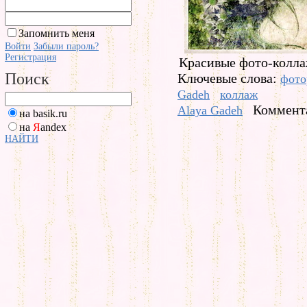
Запомнить меня
Войти
Забыли пароль?
Регистрация
Красивые фото-колла
Поиск
Ключевые слова:
фото
Gadeh
коллаж
Коммента
Alaya Gadeh
на basik.ru
на
Я
andex
НАЙТИ