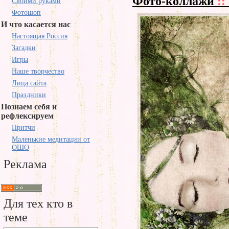
Фото-коллажи
::
Своими руками
Фотошоп
И что касается нас
Настоящая Россия
Загадки
Игры
Наше творчество
Лица сайта
Праздники
Познаем себя и
рефлексируем
Притчи
Маленькие медитации от
ОШО
Реклама
Для тех кто в
теме