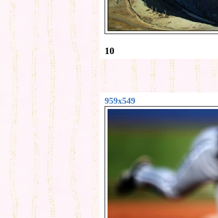
10
959x549