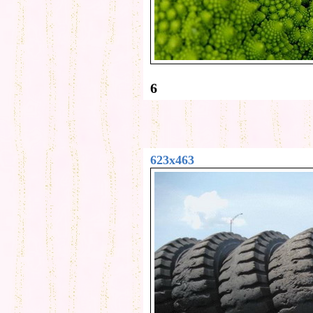
6
623x463