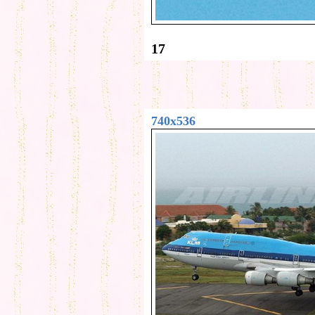
17
740x536