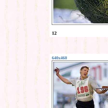
12
640x460