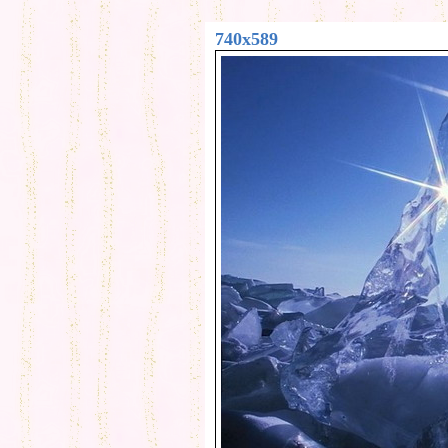
740x589