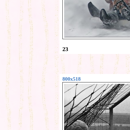
23
800x518