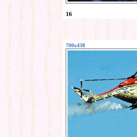
16
700x438