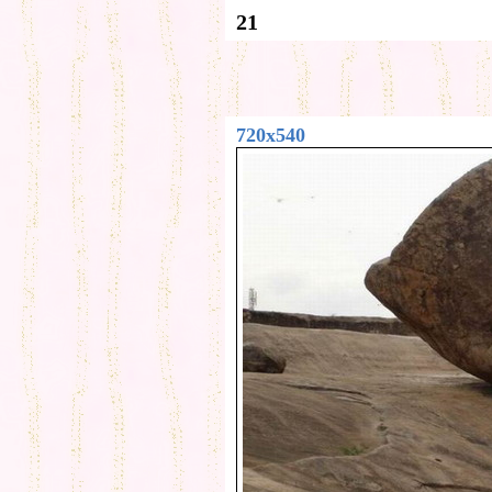
21
720x540