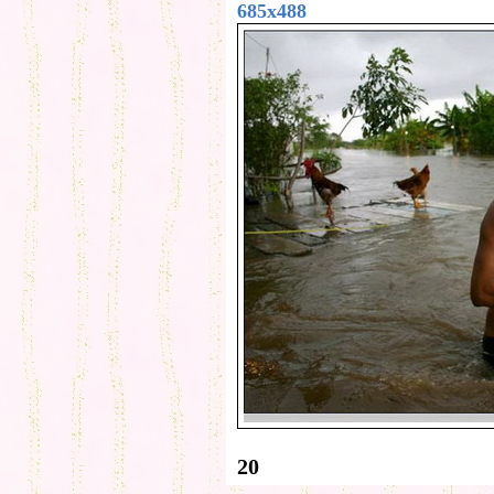
685x488
20