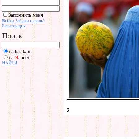
Запомнить меня
Войти
Забыли пароль?
Регистрация
Поиск
на basik.ru
на
Я
andex
НАЙТИ
2