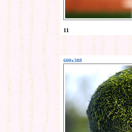
11
600x388