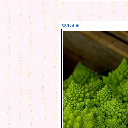
580x496