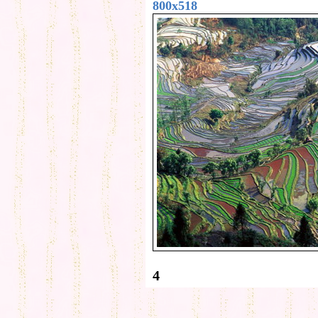
800x518
4