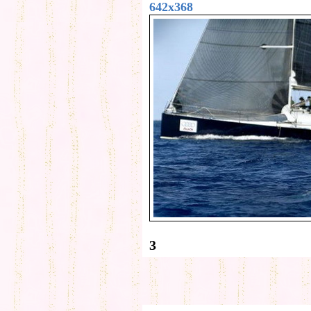
642x368
3