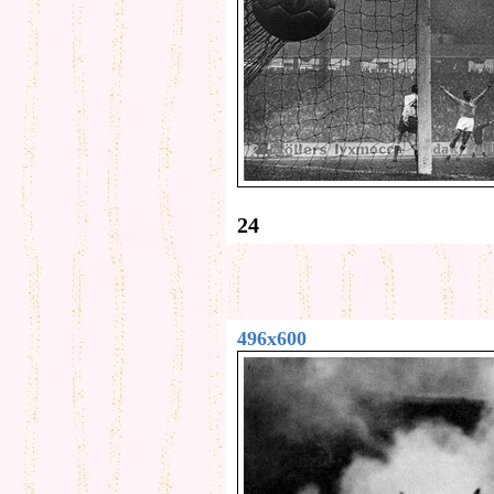
24
496x600