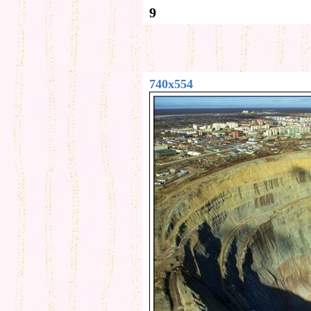
9
740x554