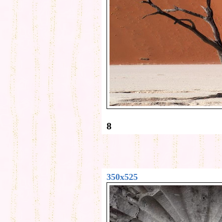
8
350x525