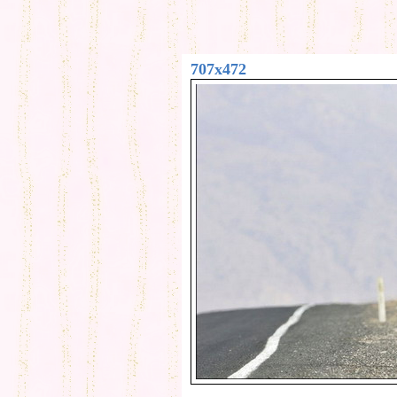
707x472