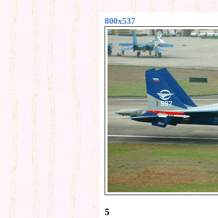
800x537
5