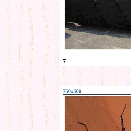
7
750x500