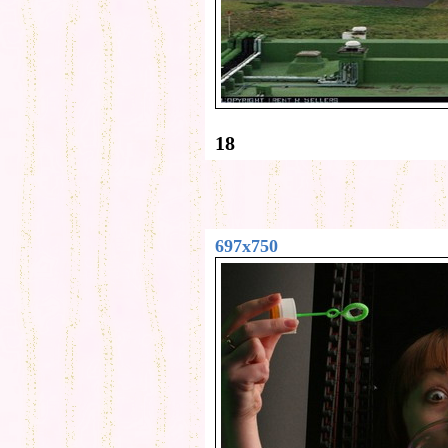
18
697x750