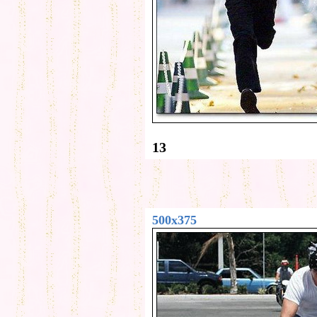
13
500x375