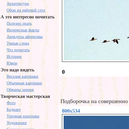
Архитектура
Обои на рабочий стол
А это интересно почитать
Полезно знать
Интересные факты
Анекдоты афоризмы
Умные слова
Что почитать
Истории
Юмор
Это надо видеть
0
Веселые картинки
Объемные картинки
Обманы зрения
Творческая мастерская
Подборочка на совершенно
Фото
Бодиарт
800x534
Уличные креативы
Художники