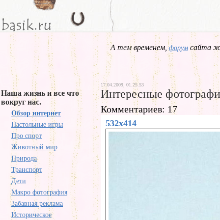
А тем временем,
сайта жд
форум
17.04.2009, 01.25.53
Интересные фотограф
Наша жизнь и все что
вокруг нас.
Комментариев: 17
Обзор интернет
532x414
Настольные игры
Про спорт
Животный мир
Природа
Транспорт
Дети
Макро фотография
Забавная реклама
Историческое