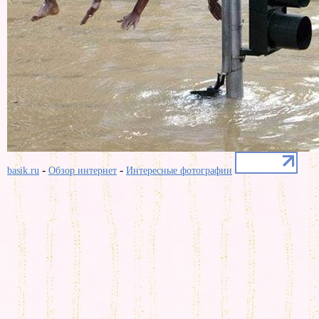
-
-
basik.ru
Обзор интернет
Интересные фотографии