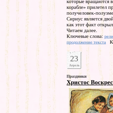
которые вращаются в
корабле» прилетел п
получеловек-полузмея
Сириус является двой
как этот факт откры
Читаем далее.
Ключевые слова:
рел
К
продолжение текста
23
Апрель
Праздники
Христос Воскре