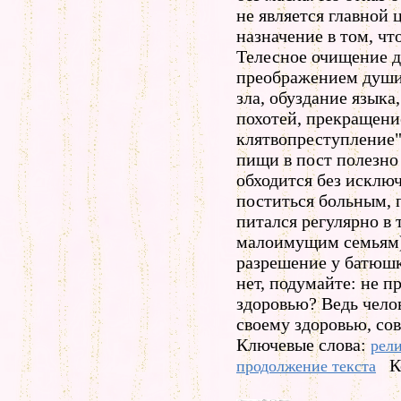
не является главной 
назначение в том, чт
Телесное очищение д
преображением души
зла, обуздание языка
похотей, прекращени
клятвопреступление"
пищи в пост полезно 
обходится без исключ
поститься больным, п
питался регулярно в 
малоимущим семьям).
разрешение у батюшк
нет, подумайте: не п
здоровью? Ведь чело
своему здоровью, со
Ключевые слова:
рел
К
продолжение текста