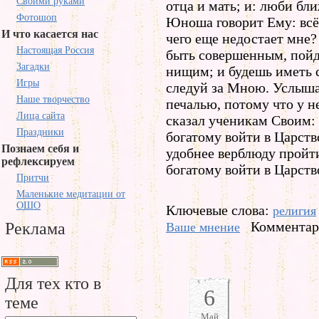
Своими руками
отца и мать; и: люби бли
Фотошоп
Юноша говорит Ему: всё 
И что касается нас
чего еще недостает мне?
Настоящая Россия
быть совершенным, пойд
Загадки
нищим; и будешь иметь 
Игры
следуй за Мною. Услыша
Наше творчество
печалью, потому что у н
Лица сайта
сказал ученикам Своим: 
Праздники
богатому войти в Царств
Познаем себя и
удобнее верблюду пройт
рефлексируем
богатому войти в Царств
Притчи
Маленькие медитации от
ОШО
Ключевые слова:
религия
Комментари
Реклама
Ваше мнение
Для тех кто в
6
теме
Май