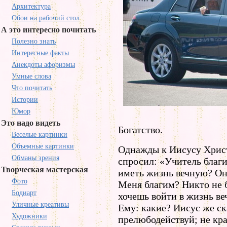
Архитектура
Обои на рабочий стол
А это интересно почитать
Полезно знать
Интересные факты
Анекдоты афоризмы
Умные слова
Что почитать
Истории
Юмор
Это надо видеть
Богатство.
Веселые картинки
Объемные картинки
Однажды к Иисусу Христ
Обманы зрения
спросил: «Учитель благи
Творческая мастерская
иметь жизнь вечную? Он
Фото
Меня благим? Никто не б
Бодиарт
хочешь войти в жизнь ве
Уличные креативы
Ему: какие? Иисус же ск
Художники
прелюбодействуй; не кра