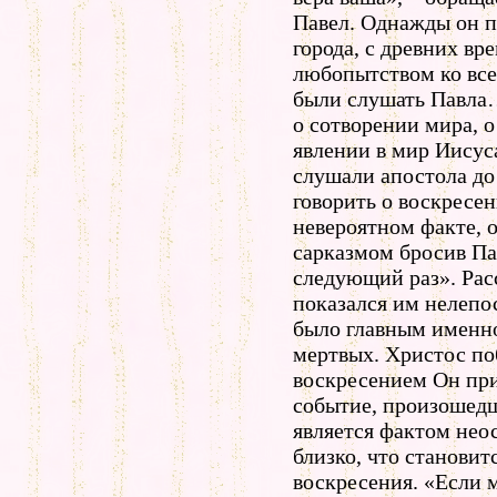
Павел. Однажды он п
города, с древних в
любопытством ко все
были слушать Павла…
о сотворении мира, о
явлении в мир Иисус
слушали апостола до 
говорить о воскресе
невероятном факте, о
сарказмом бросив Па
следующий раз». Рас
показался им нелепо
было главным именно
мертвых. Христос по
воскресением Он при
событие, произошедш
является фактом нео
близко, что становит
воскресения. «Если 