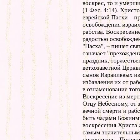
воскрес, то и умерш
(1 Фес. 4:14). Христ
еврейской Пасхи – пр
освобождения израил
рабства. Воскресени
радостью освобожден
"Пасха", – пишет св
означает "прехождени
праздник, торжестве
ветхозаветной Церкв
сынов Израилевых из
избавления их от раб
в ознаменование того
Воскресение из мерт
Отцу Небесному, от з
вечной смерти и рабс
быть чадами Божиими
воскресения Христа 
самым значительным 
праздников – Праздн