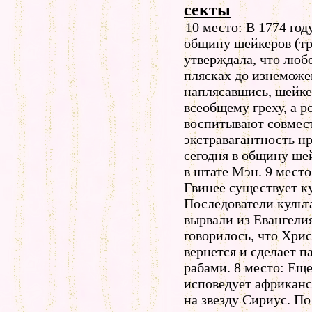
секты
10 место: В 1774 го
общину шейкеров (т
утверждала, что люб
плясках до изнеможе
наплясавшись, шейке
всеобщему греху, а р
воспитывают совмест
экстравагантность нр
сегодня в общину шей
в штате Мэн. 9 место
Гвинее существует ку
Последователи культ
вырвали из Евангели
говорилось, что Хри
вернется и сделает п
рабами. 8 место: Ещ
исповедует африканс
на звезду Сириус. По