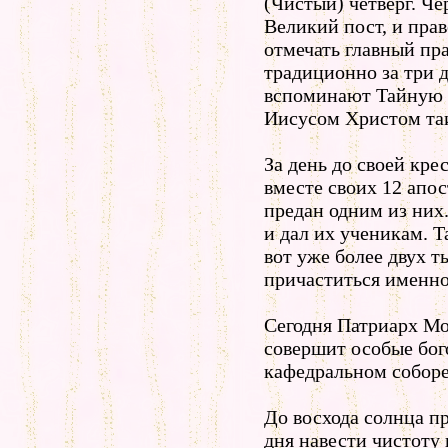
(Чистый) четверг. Че
Великий пост, и пра
отмечать главный пра
традиционно за три 
вспоминают Тайную в
Иисусом Христом та
За день до своей кре
вместе своих 12 апос
предан одним из них
и дал их ученикам. 
вот уже более двух т
причаститься именно
Сегодня Патриарх Мо
совершит особые бог
кафедральном соборе
До восхода солнца пр
дня навести чистоту 