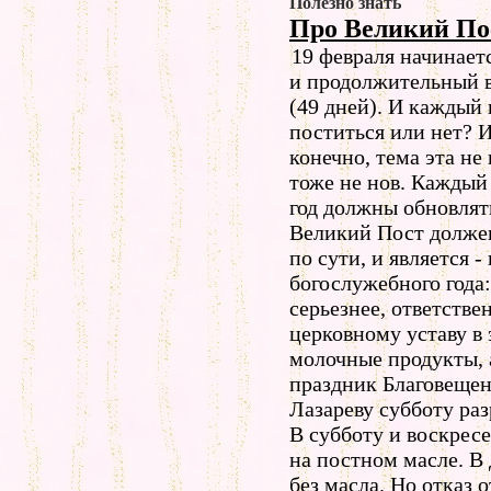
Полезно знать
Про Великий По
19 февраля начинает
и продолжительный в
(49 дней). И каждый 
поститься или нет? И
конечно, тема эта не
тоже не нов. Каждый 
год должны обновлят
Великий Пост должен 
по сути, и является 
богослужебного года
серьезнее, ответствен
церковному уставу в 
молочные продукты, 
праздник Благовещен
Лазареву субботу ра
В субботу и воскрес
на постном масле. В 
без масла. Но отказ