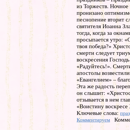
из Торжеств. Ночное
пронизано оптимизм
песнопение вторит с
святителя Иоанна Зла
тогда, когда за окна
просыпается утро: «С
твоя победа?» Христо
смерти следует триу
воскресения Господь
«Радуйтесь!». Смерти
апостолы возвестили
«Евангелием» – благ
Эта же радость переп
он слышит: «Христос
отзывается в нем гл
«Воистину воскресе 
Ключевые слова:
пра
Комме
Комментируем