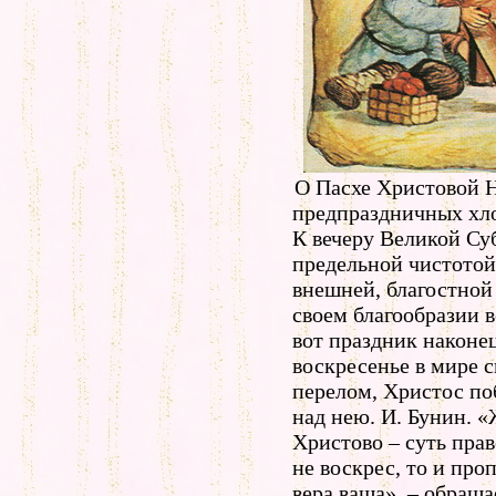
О Пасхе Христовой Н
предпраздничных хлоп
К вечеру Великой Су
предельной чистотой,
внешней, благостной
своем благообразии 
вот праздник наконец
воскресенье в мире 
перелом, Христос по
над нею. И. Бунин. 
Христово – суть пра
не воскрес, то и про
вера ваша», – обраща