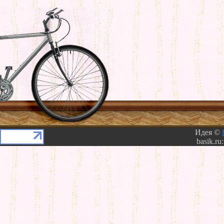
Идея ©
basik.ru