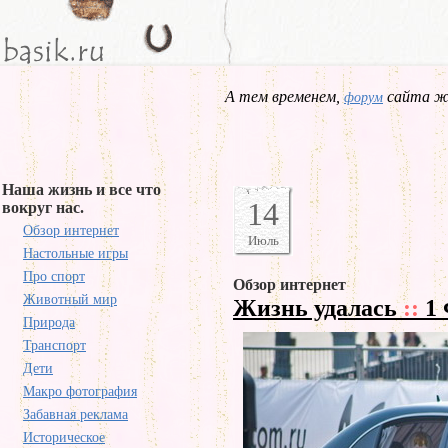
А тем временем,
сайта жд
форум
Наша жизнь и все что
14
вокруг нас.
Обзор интернет
Июль
Настольные игры
Про спорт
Обзор интернет
Животный мир
Жизнь удалась
::
1 
Природа
Транспорт
Дети
Макро фотография
Забавная реклама
Историческое