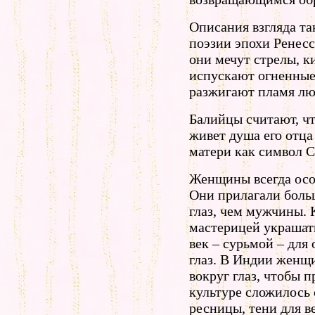
Описания взгляда та
поэзии эпохи Ренесса
они мечут стрелы, к
испускают огненные
разжигают пламя лю
Балийцы считают, чт
живет душа его отца
матери как символ С
Женщины всегда осоз
Они прилагали боль
глаз, чем мужчины. 
мастерицей украшать
век – сурьмой – для
глаз. В Индии женщ
вокруг глаз, чтобы 
культуре сложилось
ресницы, тени для в