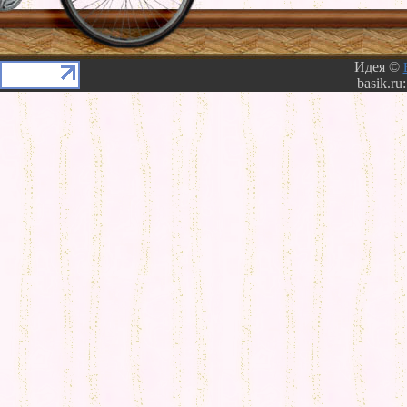
Идея ©
basik.ru