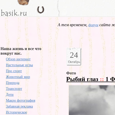
А тем временем,
сайта жд
форум
Наша жизнь и все что
24
вокруг нас.
Обзор интернет
Октябрь
Настольные игры
Про спорт
Фото
Животный мир
Рыбий глаз
::
1 Ф
Природа
Транспорт
Дети
Макро фотография
Забавная реклама
Историческое