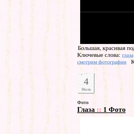
Большая, красивая по
Ключевые слова:
глаза
К
смотрим фотографии
4
Июль
Фото
Глаза
::
1 Фото