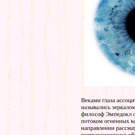
Веками глаза ассоци
назывались зеркало
философ Эмпедокл о
потоком огненных ко
направлении рассмат
возвращающимся об