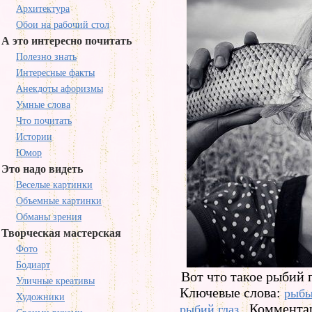
Архитектура
Обои на рабочий стол
А это интересно почитать
Полезно знать
Интересные факты
Анекдоты афоризмы
Умные слова
Что почитать
Истории
Юмор
Это надо видеть
Веселые картинки
Объемные картинки
Обманы зрения
Творческая мастерская
Фото
Бодиарт
Вот что такое рыбий г
Уличные креативы
Ключевые слова:
рыб
Художники
Комментар
рыбий глаз