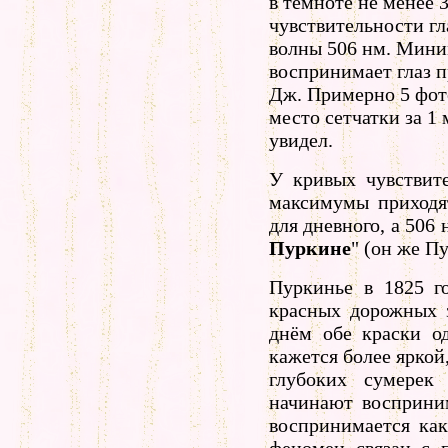
в темноте не менее 
чувствительности гл
волны 506 нм. Мини
воспринимает глаз п
Дж. Примерно 5 фот
место сетчатки за 1
увидел.
У кривых чувствите
максимумы приходят
для дневного, а 506 
Пуркине
" (он же П
Пуркинье в 1825 го
красных дорожных з
днём обе краски од
кажется более яркой
глубоких сумерек 
начинают восприним
воспринимается как