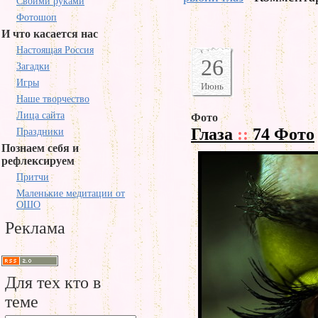
Своими руками
Фотошоп
И что касается нас
Настоящая Россия
26
Загадки
Игры
Июнь
Наше творчество
Лица сайта
Фото
Глаза
::
74 Фото
Праздники
Познаем себя и
рефлексируем
Притчи
Маленькие медитации от
ОШО
Реклама
Для тех кто в
теме