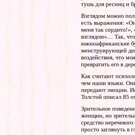
тушь для ресниц и б
Взглядом можно поль
есть выражения: «Он
меня так сердито!»,
взглядом»… Так, что
южноафриканские бу
менструирующей дев
воздействия, что мо
превратить его в дер
Как считают психоло
чем наши языки. Он
передают эмоции. И
Толстой описал 85 о
Зрительное поведени
женщин, но зрительн
средство неречевого
просто заглянуть в г