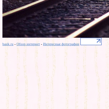
-
-
basik.ru
Обзор интернет
Интересные фотографии