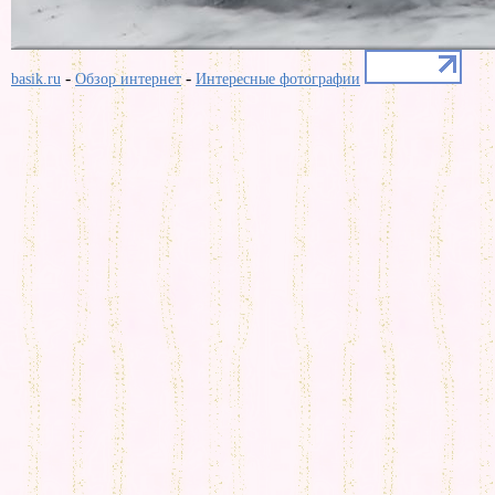
-
-
basik.ru
Обзор интернет
Интересные фотографии