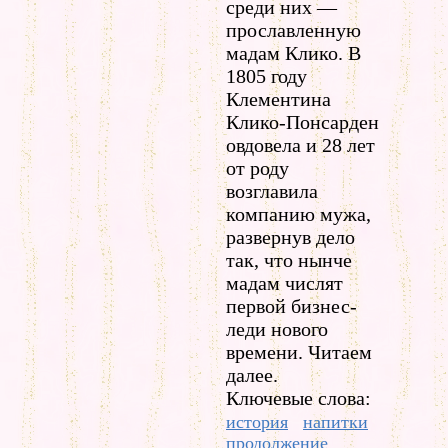
среди них —
прославленную
мадам Клико. В
1805 году
Клементина
Клико-Понсарден
овдовела и 28 лет
от роду
возглавила
компанию мужа,
развернув дело
так, что нынче
мадам числят
первой бизнес-
леди нового
времени. Читаем
далее.
Ключевые слова:
история
напитки
продолжение