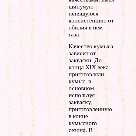
шипучую
пенящуюся
консистенцию от
обилия в нем
газа.
Качество кумыса
зависит от
закваски. До
конца ХIХ века
приготовляли
кумыс, в
основном
используя
закваску,
приготовленную
в конце
кумысного
сезона. В