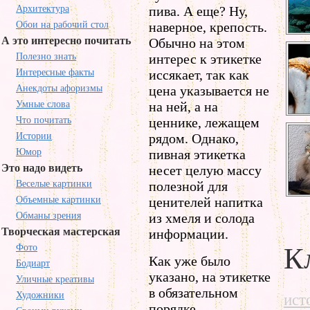
Архитектура
пива. А еще? Ну,
Обои на рабочий стол
наверное, крепость.
А это интересно почитать
Обычно на этом
Полезно знать
интерес к этикетке
Интересные факты
иссякает, так как
Анекдоты афоризмы
цена указывается не
Умные слова
на ней, а на
Что почитать
ценнике, лежащем
Истории
рядом. Однако,
Юмор
пивная этикетка
Это надо видеть
несет целую массу
Веселые картинки
полезной для
Объемные картинки
ценителей напитка
Обманы зрения
из хмеля и солода
Творческая мастерская
информации.
Фото
К
Как уже было
Бодиарт
указано, на этикетке
Уличные креативы
в обязательном
Художники
ист
порядке