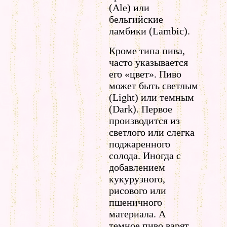
(Ale) или
бельгийские
ламбики (Lambic).
Кроме типа пива,
часто указывается
его «цвет». Пиво
может быть светлым
(Light) или темным
(Dark). Первое
производится из
светлого или слегка
поджаренного
солода. Иногда с
добавлением
кукурузного,
рисового или
пшеничного
материала. А
темное пиво варят