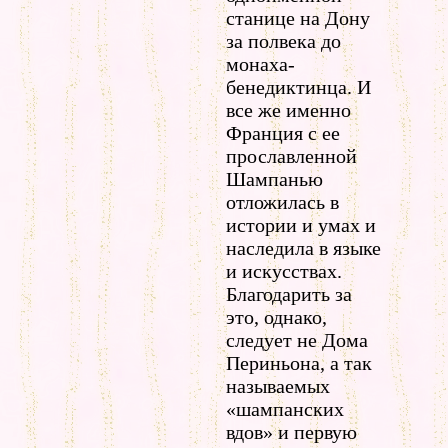
станице на Дону
за полвека до
монаха-
бенедиктинца. И
все же именно
Франция с ее
прославленной
Шампанью
отложилась в
истории и умах и
наследила в языке
и искусствах.
Благодарить за
это, однако,
следует не Дома
Периньона, а так
называемых
«шампанских
вдов» и первую