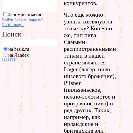
конкурентов.
Что еще можно
Запомнить меня
Войти
Забыли пароль?
узнать, взглянув на
Регистрация
этикетку? Конечно
Поиск
же, тип пива.
Самыми
распространенными
на basik.ru
типами в нашей
на
Я
andex
НАЙТИ
стране являются
Lager (лагер, пиво
низового брожения),
Pilsner
(пильзеньское,
нежно-золотистое и
прозрачное пиво) и
ряд других. Таких,
например, как
ирландские и
британские эли