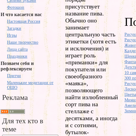
Своими руками
присутствует
Фотошоп
название пива.
И что касается нас
П
Обычно оно
Настоящая Россия
занимает
Загадки
центральную часть
Рисун
Игры
Рисун
этикетки (хотя есть
Наше творчество
Живот
и исключения) и
Лица сайта
Кадди
играет роль
Праздники
Щенк
«приманки» для
Фанта
Познаем себя и
Детст
покупателя или
рефлексируем
10 сам
своеобразного
Притчи
300 пр
«маяка»,
Маленькие медитации от
Рисун
ОШО
позволяющего
Лесно
Цветы 
Реклама
найти излюбленный
Мимик
сорт пива на
Амели
стеллаже с
Зимни
десятками, а иногда
Для тех кто в
и с сотнями,
теме
бутылок-