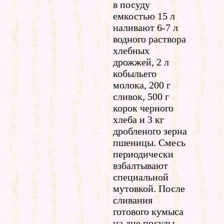
в посуду
емкостью 15 л
наливают 6-7 л
водного раствора
хлебных
дрожжей, 2 л
кобыльего
молока, 200 г
сливок, 500 г
корок черного
хлеба и 3 кг
дробленого зерна
пшеницы. Смесь
периодически
взбалтывают
специальной
мутовкой. После
сливания
готового кумыса
на дне посуды