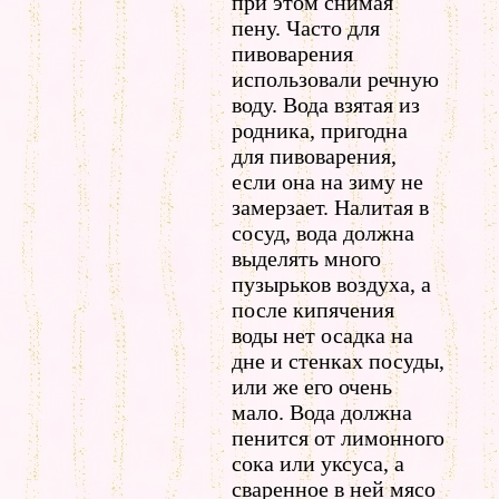
при этом снимая
пену. Часто для
пивоварения
использовали речную
воду. Вода взятая из
родника, пригодна
для пивоварения,
если она на зиму не
замерзает. Налитая в
сосуд, вода должна
выделять много
пузырьков воздуха, а
после кипячения
воды нет осадка на
дне и стенках посуды,
или же его очень
мало. Вода должна
пенится от лимонного
сока или уксуса, а
сваренное в ней мясо