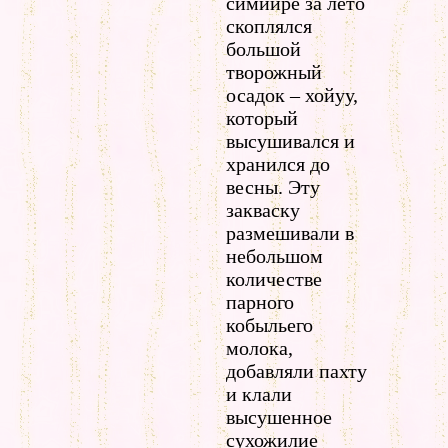
симиире за лето
скоплялся
большой
творожный
осадок – хойуу,
который
высушивался и
хранился до
весны. Эту
закваску
размешивали в
небольшом
количестве
парного
кобыльего
молока,
добавляли пахту
и клали
высушенное
сухожилие