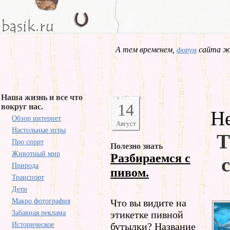
А тем временем,
сайта жд
форум
Наша жизнь и все что
14
вокруг нас.
Не
Обзор интернет
Август
Настольные игры
Т
Про спорт
Полезно знать
Животный мир
Разбираемся с
Природа
пивом.
Транспорт
Дети
Макро фотография
Что вы видите на
Забавная реклама
этикетке пивной
Историческое
бутылки? Название