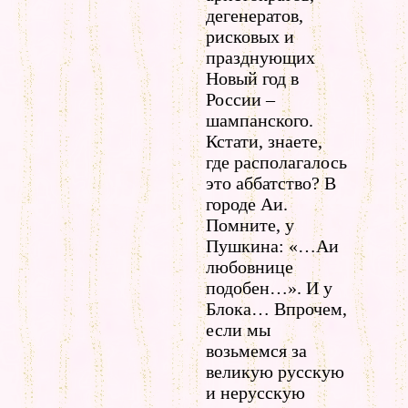
дегенератов,
рисковых и
празднующих
Новый год в
России –
шампанского.
Кстати, знаете,
где располагалось
это аббатство? В
городе Аи.
Помните, у
Пушкина: «…Аи
любовнице
подобен…». И у
Блока… Впрочем,
если мы
возьмемся за
великую русскую
и нерусскую