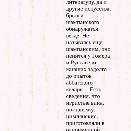
литературу, да и
другие искусства,
брызги
шампанского
обнаружатся
везде. Не
называясь еще
шампанским, оно
пенится у Гомера
и Руставели,
живших задолго
до опытов
аббатского
келаря… Есть
сведения, что
игристые вина,
по-нашему,
цимлянские,
приготовляли в
одноименной