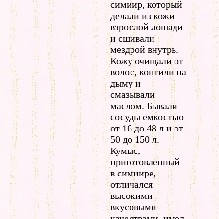
симиир, который
делали из кожи
взрослой лошади
и сшивали
мездрой внутрь.
Кожу очищали от
волос, коптили на
дыму и
смазывали
маслом. Бывали
сосуды емкостью
от 16 до 48 л и от
50 до 150 л.
Кумыс,
приготовленный
в симиире,
отличался
высокими
вкусовыми
качествами, имел