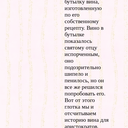
бутылку вина,
изготовленную
по его
собственному
рецепту. Вино в
бутылке
показалось
святому отцу
испорченным,
оно
подозрительно
шипело и
пенилось, но он
все же решился
попробовать его.
Вот от этого
глотка мы и
отсчитываем
историю вина для
аристократов,