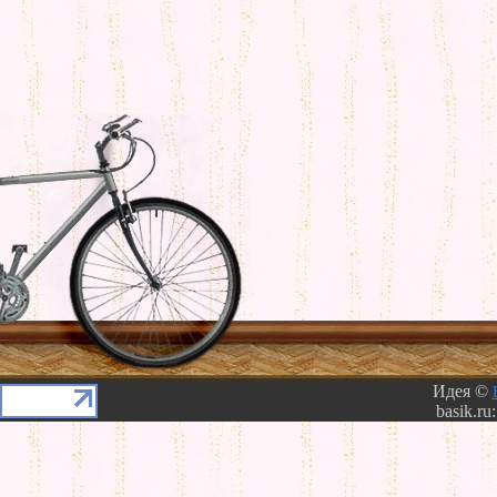
Идея ©
basik.ru