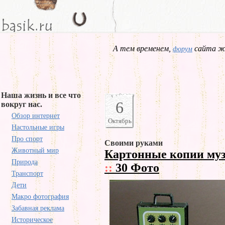
А тем временем,
сайта жд
форум
Наша жизнь и все что
6
вокруг нас.
Обзор интернет
Октябрь
Настольные игры
Про спорт
Своими руками
Животный мир
Картонные копии му
Природа
::
30 Фото
Транспорт
Дети
Макро фотография
Забавная реклама
Историческое