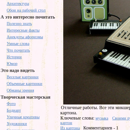
Архитектура
Обои на рабочий стол
А это интересно почитать
Полезно знать
Интересные факты
Анекдоты афоризмы
Умные слова
Что почитать
Истории
Юмор
Это надо видеть
Веселые картинки
Объемные картинки
Обманы зрения
Творческая мастерская
Фото
Отличные работы. Все эти микшеры
Бодиарт
картона.
Уличные креативы
Ключевые слова:
музыка
Своими р
картон
Художники
Комментариев - 1
Из картона