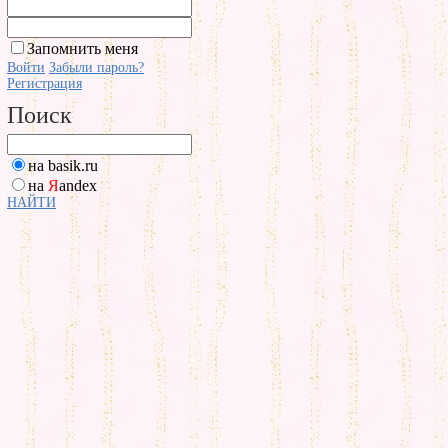
Запомнить меня
Войти
Забыли пароль?
Регистрация
Поиск
на basik.ru
на
Я
andex
НАЙТИ