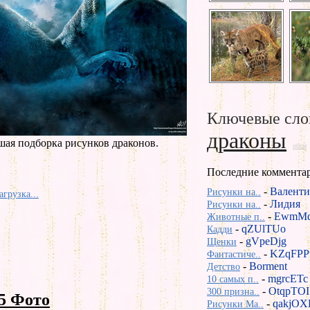
Ключевые сло
драконы
шая подборка рисунков драконов.
обои
Последние коммента
-
Валенти
Рисунки на..
агрузка...
-
Лидия
Рисунки на..
-
EwmMd
Животные п..
-
qZUlTUo
Кадди
-
gVpeDjg
Щенки
-
KZqFPP
Фантастиче..
-
Borment
Детство
-
mgrcETc
10 самых п..
-
OtqpTOI
300 призна..
5 Фото
-
qakjOX
Рисунки Ma..