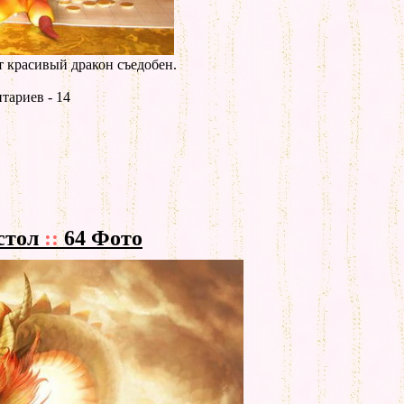
от красивый дракон съедобен.
тариев - 14
стол
::
64 Фото