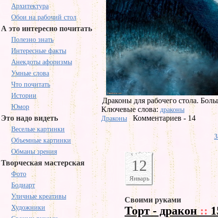
Архитектура
Обои на рабочий стол
А это интересно почитать
Полезно знать
Интересные факты
Анекдоты афоризмы
Умные слова
Что почитать
Истории
Драконы для рабочего стола. Боль
Юмор
Ключевые слова:
драконы
Это надо видеть
Комментариев - 14
Драконы
Веселые картинки
З
Объемные картинки
Обманы зрения
12
Творческая мастерская
Фото
Январь
Бодиарт
Уличные креативы
Своими руками
Художники
Торт - дракон
::
1