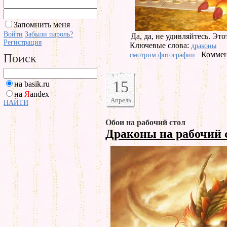
Запомнить меня
Войти
Забыли пароль?
Да, да, не удивляйтесь. Эт
Регистрация
Ключевые слова:
драконы
Коммен
смотрим фотографии
Поиск
15
на basik.ru
на
Я
andex
Апрель
НАЙТИ
Обои на рабочий стол
Драконы на рабочий 