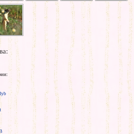
ва:
рии:
yb
t
B