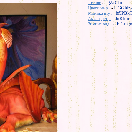
-
TgZcCfu
Лесное
-
UGGblz
Цветы на р..
-
hfJPBk
Мимика пау..
-
dnRIifn
Амели, рец..
-
lFiGmg
Зимние вид..