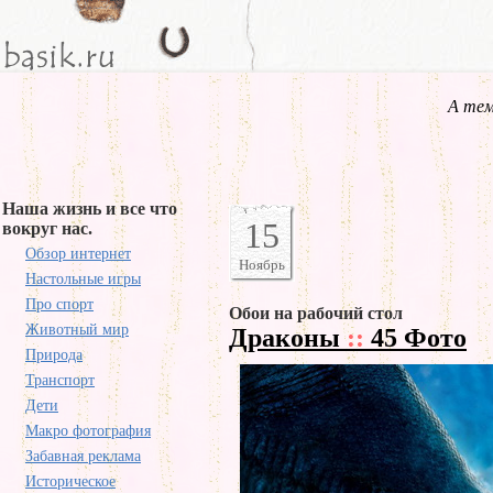
А тем
Наша жизнь и все что
15
вокруг нас.
Обзор интернет
Ноябрь
Настольные игры
Про спорт
Обои на рабочий стол
Животный мир
Драконы
::
45 Фото
Природа
Транспорт
Дети
Макро фотография
Забавная реклама
Историческое