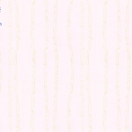
g
T
m