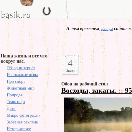
А тем временем,
сайта жд
форум
Наша жизнь и все что
4
вокруг нас.
Обзор интернет
Июль
Настольные игры
Про спорт
Обои на рабочий стол
Животный мир
Восходы, закаты.
::
95
Природа
Транспорт
Дети
Макро фотография
Забавная реклама
Историческое