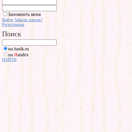
Запомнить меня
Войти
Забыли пароль?
Регистрация
Поиск
на basik.ru
на
Я
andex
НАЙТИ