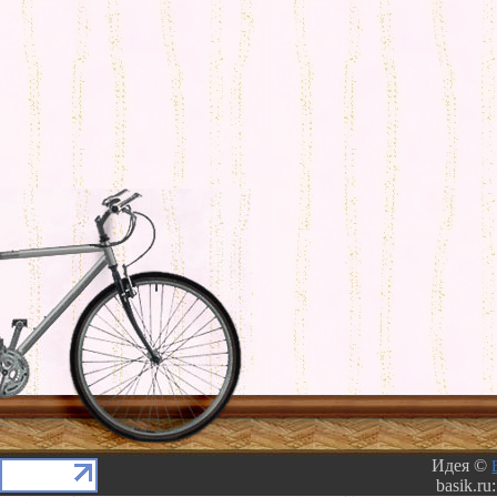
Идея ©
basik.ru