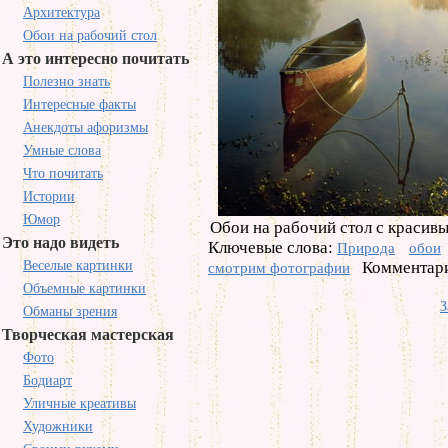
Архитектура
Обои на рабочий стол
А это интересно почитать
Полезно знать
Интересные факты
Анекдоты афоризмы
Умные слова
Что почитать
Истории
Юмор
Обои на рабочий стол с красив
Это надо видеть
Ключевые слова:
Природа
обои
Веселые картинки
Комментари
смотрим фотографии
Объемные картинки
З
Обманы зрения
Творческая мастерская
Фото
Бодиарт
Уличные креативы
Художники