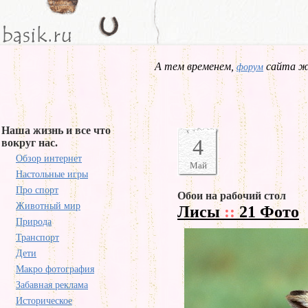
А тем временем,
сайта жд
форум
Наша жизнь и все что
4
вокруг нас.
Обзор интернет
Май
Настольные игры
Про спорт
Обои на рабочий стол
Животный мир
Лисы
::
21 Фото
Природа
Транспорт
Дети
Макро фотография
Забавная реклама
Историческое