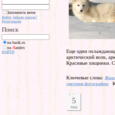
Запомнить меня
Войти
Забыли пароль?
Регистрация
Поиск
на basik.ru
на
Я
andex
Еще один охлаждающи
НАЙТИ
арктический волк, ар
Красивые хищники. С
Ключевые слова:
Жив
К
смотрим фотографии
5
Май