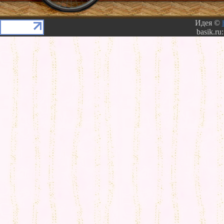
Идея ©
basik.ru