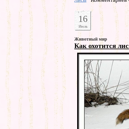
Лисы
16
Июль
Животный мир
Как охотится ли