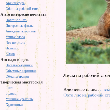
Архитектура
Обои на рабочий стол
А это интересно почитать
Полезно знать
Интересные факты
Анекдоты афоризмы
Умные слова
Что почитать
Истории
Юмор
Это надо видеть
Веселые картинки
Объемные картинки
Лисы на рабочий стол
Обманы зрения
Творческая мастерская
Фото
Ключевые слова:
лисы
Бодиарт
Фото лис на рабочий ст
Уличные креативы
Художники