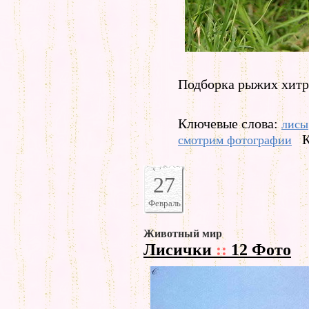
Подборка рыжих хитр
Ключевые слова:
лисы
К
смотрим фотографии
27
Февраль
Животный мир
Лисички
::
12 Фото