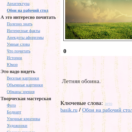
Архитектура
Обои на рабочий стол
А это интересно почитать
Полезно знать
Интересные факты
Анекдоты афоризмы
Умные слова
0
Что почитать
Истории
Юмор
Это надо видеть
Веселые картинки
Летняя обоина.
Объемные картинки
Обманы зрения
Творческая мастерская
Ключевые слова:
лето
Фото
/
basik.ru
Обои на рабочий сто
Бодиарт
Уличные креативы
Художники