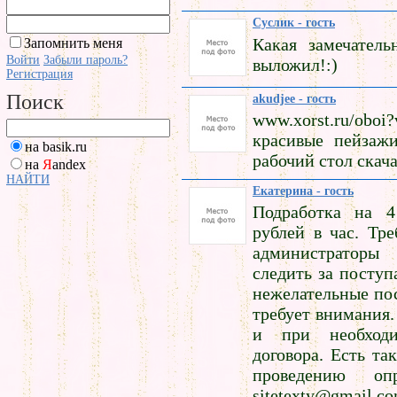
Суслик - гость
Какая замечатель
Запомнить меня
Войти
Забыли пароль?
выложил!:)
Регистрация
Поиск
akudjee - гость
www.xorst.ru/obo
красивые пейзажи
на basik.ru
рабочий стол скача
на
Я
andex
НАЙТИ
Екатерина - гость
Подработка на 4
рублей в час. Тр
администратор
следить за посту
нежелательные пос
требует внимания
и при необходи
договора. Есть та
проведению оп
sitetexty@gmail.c