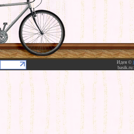
Идея ©
basik.ru