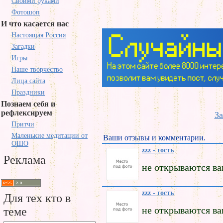
Своими руками
Фотошоп
И что касается нас
Настоящая Россия
Загадки
Игры
Наше творчество
Лица сайта
Праздники
Познаем себя и
рефлексируем
За
Притчи
Маленькие медитации от
Ваши отзывы и комментарии.
ОШО
zzz - гость
Реклама
не открываются ва
zzz - гость
Для тех кто в
не открываются ваш
теме