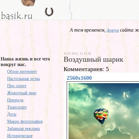
А тем временем,
сайта жд
форум
31.07.2012, 11.13.30
Воздушный шарик
Наша жизнь и все что
вокруг нас.
Комментариев: 5
Обзор интернет
2560x1600
Настольные игры
Про спорт
Животный мир
Природа
Транспорт
Дети
Макро фотография
Забавная реклама
Историческое