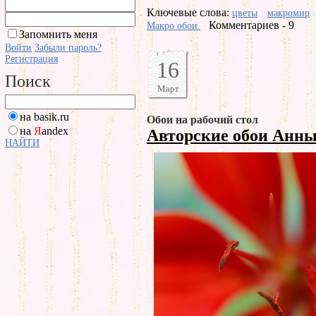
Ключевые слова:
цветы
макромир
Комментариев - 9
Макро обои.
Запомнить меня
Войти
Забыли пароль?
Регистрация
16
Поиск
Март
на basik.ru
Обои на рабочий стол
на
Я
andex
Авторские обои Анн
НАЙТИ