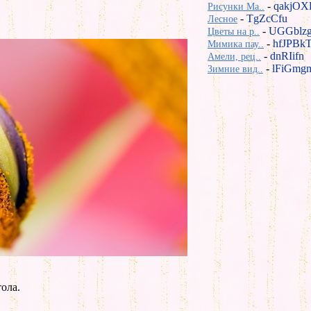
-
qakjOX
Рисунки Ma..
-
TgZcCfu
Лесное
-
UGGblz
Цветы на р..
-
hfJPBk
Мимика пау..
-
dnRIifn
Амели, рец..
-
lFiGmg
Зимние вид..
ола.