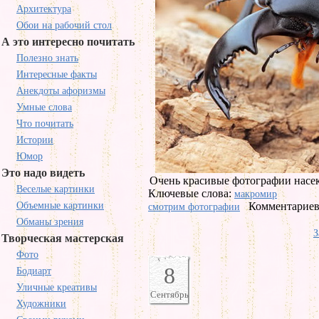
Архитектура
Обои на рабочий стол
А это интересно почитать
Полезно знать
Интересные факты
Анекдоты афоризмы
Умные слова
Что почитать
Истории
Юмор
Это надо видеть
Очень красивые фотографии насе
Веселые картинки
Ключевые слова:
макромир
Объемные картинки
Комментариев 
смотрим фотографии
Обманы зрения
З
Творческая мастерская
Фото
8
Бодиарт
Уличные креативы
Сентябрь
Художники