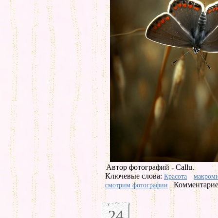
Автор фотографий - Callu.
Ключевые слова:
Красота
макром
Комментарие
смотрим фотографии
24