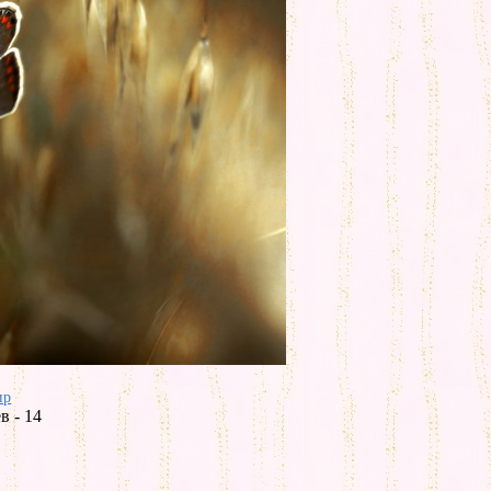
ир
в - 14