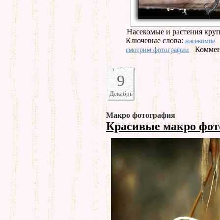
Насекомые и растения кру
Ключевые слова:
насекомое
Коммен
смотрим фотографии
9
Декабрь
Макро фотография
Красивые макро фо