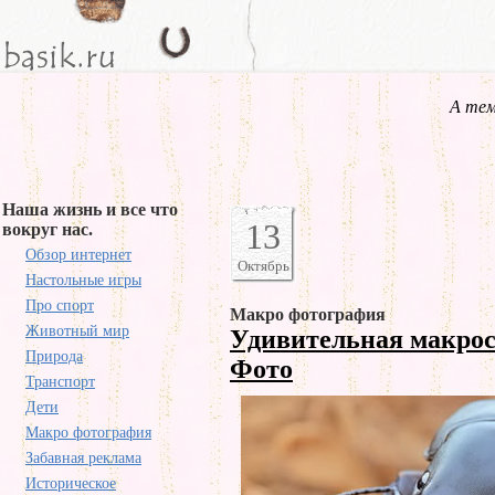
А тем
Наша жизнь и все что
13
вокруг нас.
Обзор интернет
Октябрь
Настольные игры
Про спорт
Макро фотография
Животный мир
Удивительная макро
Природа
Фото
Транспорт
Дети
Макро фотография
Забавная реклама
Историческое