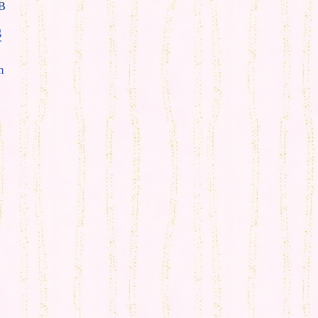
B
g
T
m