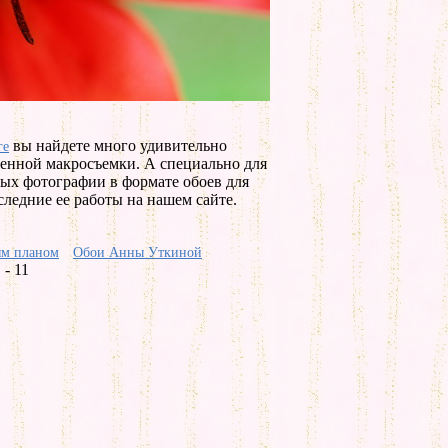
вы найдете много удивительно
ге
венной макросъемки. А специально для
вых фотографии в формате обоев для
следние ее работы на нашем сайте.
м планом
Обои Анны Уткиной
- 11