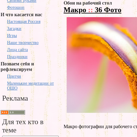
Своими руками
Обои на рабочий стол
Фотошоп
Макро
::
36 Фото
И что касается нас
Настоящая Россия
Загадки
Игры
Наше творчество
Лица сайта
Праздники
Познаем себя и
рефлексируем
Притчи
Маленькие медитации от
ОШО
Реклама
Для тех кто в
Макро фотографии для рабочего ст
теме