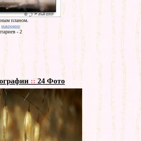
пным планом.
макромир
тариев - 2
тографии
::
24 Фото