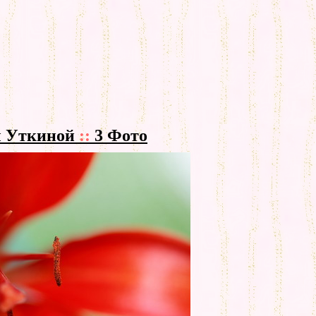
ы Уткиной
::
3 Фото