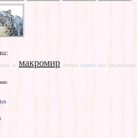
ва:
макромир
насекомое
обои
планом
лес
Микроскоп
Обои Анны Уткиной
рии:
yb
t