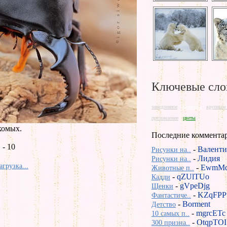
Ключевые сло
Красота
замедленное
крупным 
преломление
цветы
комых.
Последние коммента
- 10
-
Валенти
Рисунки на..
-
Лидия
Рисунки на..
агрузка...
-
EwmMd
Животные п..
-
qZUlTUo
Кадди
-
gVpeDjg
Щенки
-
KZqFPP
Фантастиче..
-
Borment
Детство
-
mgrcETc
10 самых п..
-
OtqpTOI
300 призна..