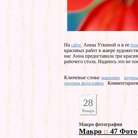
На
Анны Уткиной и в ее
сайте
бло
красивых работ в жанре художест
нас Анна предоставила три краси
рабочего стола. Надеюсь это не по
Ключевые слова:
макромир
крупны
Комментариев 
смотрим фотографии
28
Январь
Макро фотография
Макро
::
47 Фото