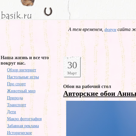
А тем временем,
сайта жд
форум
Наша жизнь и все что
30
вокруг нас.
Обзор интернет
Март
Настольные игры
Про спорт
Обои на рабочий стол
Животный мир
Авторские обои Анн
Природа
Транспорт
Дети
Макро фотография
Забавная реклама
Историческое