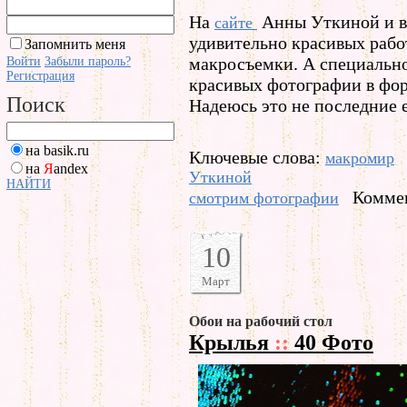
На
Анны Уткиной и в
сайте
удивительно красивых рабо
Запомнить меня
макросъемки. А специально
Войти
Забыли пароль?
Регистрация
красивых фотографии в форм
Поиск
Надеюсь это не последние 
на basik.ru
Ключевые слова:
макромир
на
Я
andex
Уткиной
НАЙТИ
Коммен
смотрим фотографии
10
Март
Обои на рабочий стол
Крылья
::
40 Фото