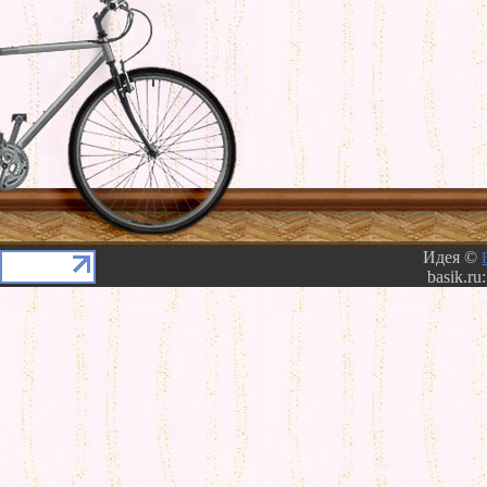
Идея ©
basik.ru