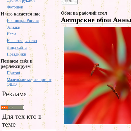
Март
Своими руками
Фотошоп
Обои на рабочий стол
И что касается нас
Авторские обои Анн
Настоящая Россия
Загадки
Игры
Наше творчество
Лица сайта
Праздники
Познаем себя и
рефлексируем
Притчи
Маленькие медитации от
ОШО
Реклама
Для тех кто в
теме