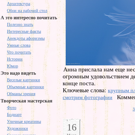
Архитектура
Обои на рабочий стол
А это интересно почитать
Полезно знать
Интересные факты
Анекдоты афоризмы
Умные слова
Что почитать
Истории
Юмор
Анна прислала нам еще нес
Это надо видеть
огромным удовольствием де
Веселые картинки
конце поста.
Объемные картинки
Ключевые слова:
крупным п
Обманы зрения
Коммен
смотрим фотографии
Творческая мастерская
Фото
З
Бодиарт
Уличные креативы
16
Художники