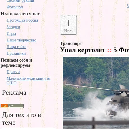
Своими руками
З
Фотошоп
И что касается нас
1
Настоящая Россия
Загадки
Июль
Игры
Наше творчество
Транспорт
Лица сайта
Упал вертолет
::
5 Фо
Праздники
Познаем себя и
рефлексируем
Притчи
Маленькие медитации от
ОШО
Реклама
Для тех кто в
теме