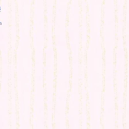
g
T
m