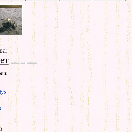
ва:
ет
винтокрыл
самолет
рии:
yb
t
B