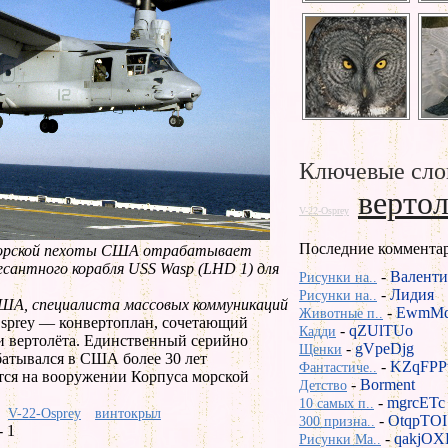
Ключевые сло
вертол
V-22-Osprey
Последние коммента
 морской пехоты США отрабатывает
десантного корабля USS Wasp (LHD 1) для
-
Валенти
Рисунки на..
-
Лидия
Рисунки на..
США, специалиста массовых коммуникаций
-
EwmMd
Животные п..
Osprey — конвертоплан, сочетающий
-
qZUlTUo
Кадди
и вертолёта. Единственный серийно
-
gVpeDjg
Щенки
атывался в США более 30 лет
-
KZqFPP
Фантастиче..
ится на вооружении Корпуса морской
-
Borment
Детство
-
mgrcETc
10 самых п..
V-22-Osprey
винтокрыл
-
OtqpTOI
300 призна..
 1
-
qakjOX
Рисунки Ma..