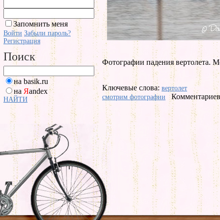
Запомнить меня
Войти
Забыли пароль?
Регистрация
Поиск
Фотографии падения вертолета. Мес
на basik.ru
Ключевые слова:
вертолет
на
Я
andex
Комментариев 
смотрим фотографии
НАЙТИ