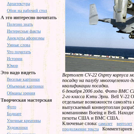
Архитектура
Обои на рабочий стол
А это интересно почитать
Полезно знать
Интересные факты
Анекдоты афоризмы
Умные слова
Что почитать
Истории
Юмор
Это надо видеть
Вертолет CV-22 Osprey корпуса
Веселые картинки
посадку на палубу многоцелевого 
квалификации посадки.
Объемные картинки
6 декабря 2006 года. Фото ВМС 
Обманы зрения
2-го класса Кэти Эрли.
Bell V-22 
Творческая мастерская
отдельные возможности самолёта 
Фото
выпускаемый конвертоплан разраб
компаниями Boeing и Bell. Наход
Бодиарт
пехоты США и ВМС США.
Уличные креативы
Ключевые слова:
самолет
вертолет
Художники
Комментариев -
продолжение текста