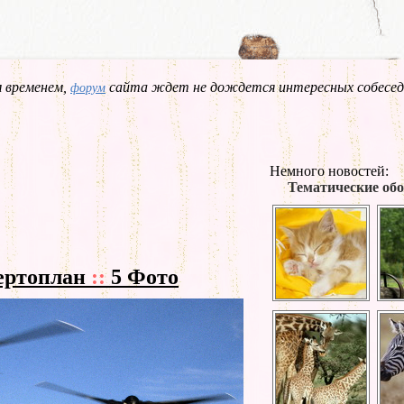
 временем,
сайта ждет не дождется интересных собесед
форум
Немного новостей:
Тематические обо
вертоплан
::
5 Фото