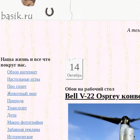
А тем
Наша жизнь и все что
14
вокруг нас.
Обзор интернет
Октябрь
Настольные игры
Про спорт
Обои на рабочий стол
Животный мир
Bell V-22 Osprey кон
Природа
Транспорт
Дети
Макро фотография
Забавная реклама
Историческое