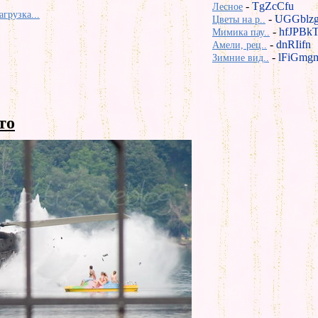
-
TgZcCfu
Лесное
агрузка...
-
UGGblz
Цветы на р..
-
hfJPBk
Мимика пау..
-
dnRIifn
Амели, рец..
-
lFiGmg
Зимние вид..
то