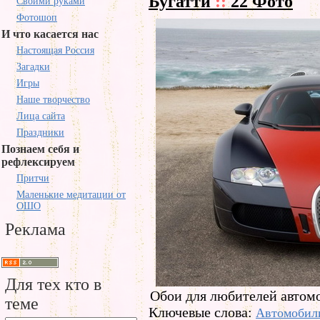
Бугатти
::
22 Фото
Своими руками
Фотошоп
И что касается нас
Настоящая Россия
Загадки
Игры
Наше творчество
Лица сайта
Праздники
Познаем себя и
рефлексируем
Притчи
Маленькие медитации от
ОШО
Реклама
Для тех кто в
Обои для любителей автом
теме
Ключевые слова:
Автомобил