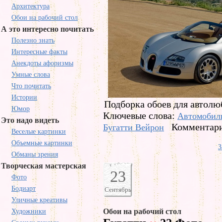
Архитектура
Обои на рабочий стол
А это интересно почитать
Полезно знать
Интересные факты
Анекдоты афоризмы
Умные слова
Что почитать
Истории
Подборка обоев для автолю
Юмор
Ключевые слова:
Автомобил
Это надо видеть
Комментари
Бугатти Вейрон
Веселые картинки
Объемные картинки
З
Обманы зрения
Творческая мастерская
23
Фото
Бодиарт
Сентябрь
Уличные креативы
Обои на рабочий стол
Художники