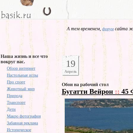
А тем временем,
сайта жд
форум
Наша жизнь и все что
19
вокруг нас.
Обзор интернет
Апрель
Настольные игры
Про спорт
Обои на рабочий стол
Животный мир
Бугатти Вейрон
::
45 
Природа
Транспорт
Дети
Макро фотография
Забавная реклама
Историческое