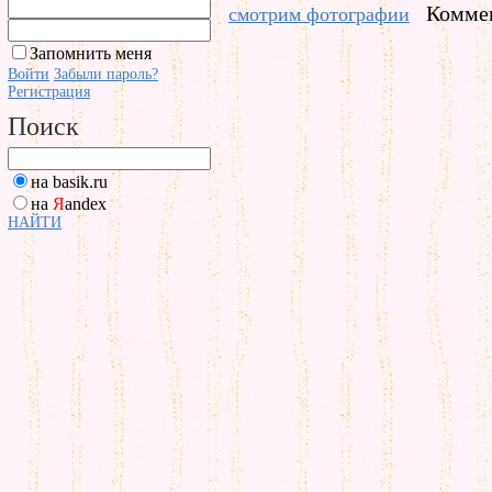
Коммен
смотрим фотографии
Запомнить меня
Войти
Забыли пароль?
Регистрация
Поиск
на basik.ru
на
Я
andex
НАЙТИ