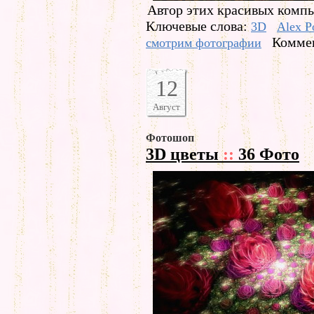
Автор этих красивых компь
Ключевые слова:
3D
Alex P
Коммен
смотрим фотографии
12
Август
Фотошоп
3D цветы
::
36 Фото