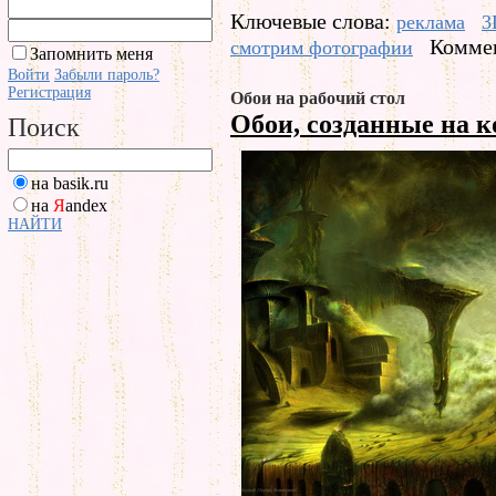
Ключевые слова:
реклама
3
Коммен
смотрим фотографии
Запомнить меня
Войти
Забыли пароль?
Регистрация
Обои на рабочий стол
Обои, созданные на 
Поиск
на basik.ru
на
Я
andex
НАЙТИ