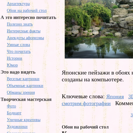
Архитектура
Обои на рабочий стол
А это интересно почитать
Полезно знать
Интересные факты
Анекдоты афоризмы
Умные слова
Что почитать
Истории
Юмор
Японские пейзажи в обоях 
Это надо видеть
созданы на компьютере.
Веселые картинки
Объемные картинки
Обманы зрения
Ключевые слова:
Япония
3
Творческая мастерская
Коммен
смотрим фотографии
Фото
Бодиарт
З
Уличные креативы
Художники
Обои на рабочий стол