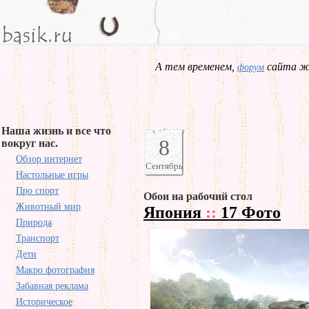
А тем временем,
сайта жд
форум
Наша жизнь и все что
8
вокруг нас.
Обзор интернет
Сентябрь
Настольные игры
Про спорт
Обои на рабочий стол
Животный мир
Япония
::
17 Фото
Природа
Транспорт
Дети
Макро фотография
Забавная реклама
Историческое