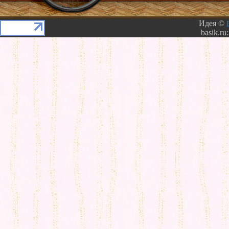
Идея ©
basik.ru