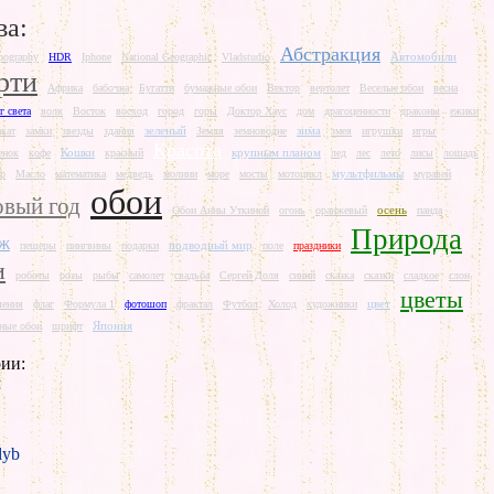
ва:
Абстракция
Автомобили
pography
HDR
Iphone
National Geographic
Vladstudio
рти
Африка
бабочка
Бугатти
бумажные обои
Вектор
вертолет
Веселые обои
весна
г света
волк
Восток
восход
город
горы
Доктор Хаус
дом
драгоценности
драконы
ежики
зеленый
зима
акат
замки
звезды
здания
Земля
земноводне
змея
игрушки
игры
Красота
Кошки
крупным планом
енок
кофе
красный
лед
лес
лето
лисы
лошадь
мультфильмы
р
Масло
математика
медведь
молнии
море
мосты
мотоцикл
муравей
обои
вый год
осень
Обои Анны Уткиной
огонь
оранжевый
панда
Природа
аж
подводный мир
пещеры
пингвины
подарки
поле
праздники
и
роботы
розы
рыбы
самолет
свадьба
Сергей Доля
синий
сказка
сказки
сладкое
слон
цветы
цвет
шения
флаг
Формула 1
фотошоп
фрактал
Футбол
Холод
художники
Япония
ные обои
шрифт
ии:
л
yb