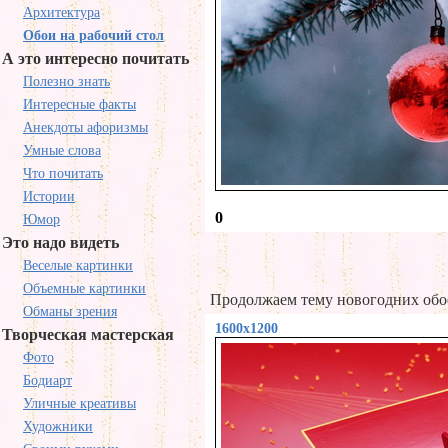
Архитектура
Обои на рабочий стол
А это интересно почитать
Полезно знать
Интересные факты
Анекдоты афоризмы
Умные слова
Что почитать
Истории
0
Юмор
Это надо видеть
Веселые картинки
Объемные картинки
Продолжаем тему новогодних обо
Обманы зрения
1600x1200
Творческая мастерская
Фото
Бодиарт
Уличные креативы
Художники