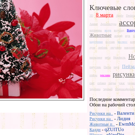
Ключевые сло
8 марта
3D
Apple
Deskto
ассо
Аниме
Архитектура
вода
витамины
водопад
Вокру
Животные
жираф
жук
з
картинки
космос
коллаж
кот
луна
любовь
лягушки
макроми
Но
насекомое
небо
Нежность
Пейз
парусник
Пасха
паук
рисунк
птицы
реклама
снег
собаки
тигры
ужас
укра
черепаха
черный
Широкоформат
Последние комментар
Обои на рабочий сто
-
Валенти
Рисунки на..
-
Лидия
Рисунки на..
-
EwmMd
Животные п..
-
qZUlTUo
Кадди
-
gVpeDjg