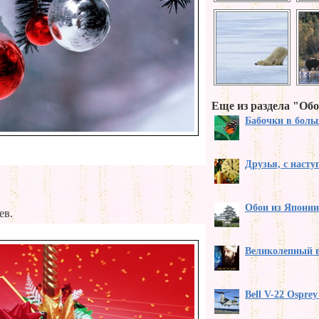
Еще из раздела "Обо
Бабочки в бол
Друзья, с наст
Обои из Японии
ев.
Великолепный 
Bell V-22 Ospre