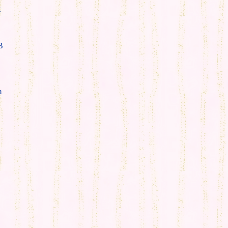
t
B
m