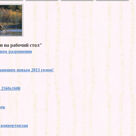
и на рабочий стол"
ьшом разрешении
упающим новым 2013 годом!
 2560x1600
век
y конвертоплан