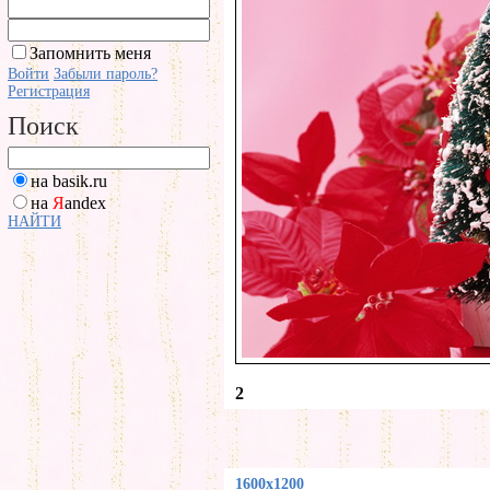
Запомнить меня
Войти
Забыли пароль?
Регистрация
Поиск
на basik.ru
на
Я
andex
НАЙТИ
2
1600x1200