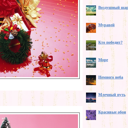
Воздушный ша
Муравей
Кто победит?
Море
Немного неба
Млечный путь
Красивые обои