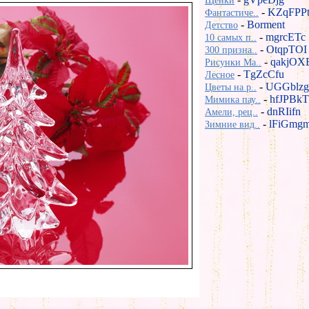
Щенки
-
KZqFPP
Фантастиче..
-
Borment
Детство
-
mgrcETc
10 самых п..
-
OtqpTOI
300 призна..
-
qakjOX
Рисунки Ma..
-
TgZcCfu
Лесное
-
UGGblzg
Цветы на р..
-
hfJPBkT
Мимика пау..
-
dnRIifn
Амели, рец..
-
lFiGmg
Зимние вид..