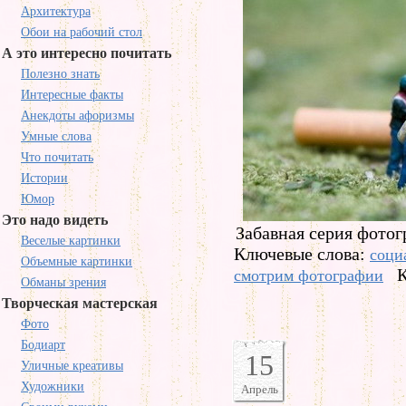
Архитектура
Обои на рабочий стол
А это интересно почитать
Полезно знать
Интересные факты
Анекдоты афоризмы
Умные слова
Что почитать
Истории
Юмор
Это надо видеть
Забавная серия фотог
Веселые картинки
Ключевые слова:
соци
Объемные картинки
К
смотрим фотографии
Обманы зрения
Творческая мастерская
Фото
Бодиарт
15
Уличные креативы
Художники
Апрель