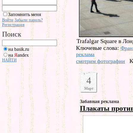
Запомнить меня
Войти
Забыли пароль?
Регистрация
Поиск
Trafalgar Square в Ло
Ключевые слова:
Фран
на basik.ru
реклама
на
Я
andex
К
НАЙТИ
смотрим фотографии
4
Март
Забавная реклама
Плакаты проти