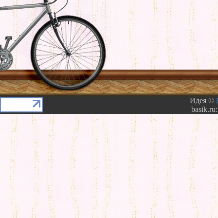
Идея ©
basik.ru