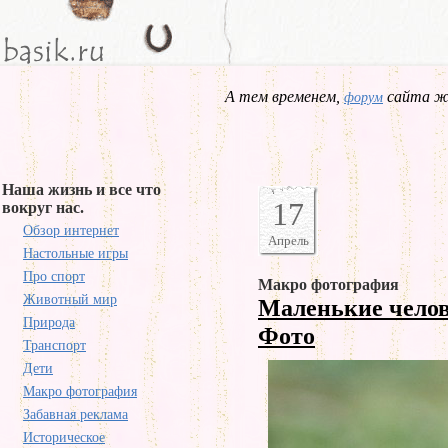
А тем временем,
сайта жд
форум
Наша жизнь и все что
17
вокруг нас.
Обзор интернет
Апрель
Настольные игры
Про спорт
Макро фотография
Животный мир
Маленькие челов
Природа
Фото
Транспорт
Дети
Макро фотография
Забавная реклама
Историческое