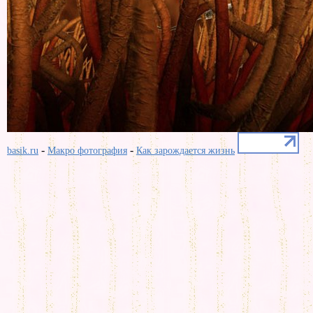
-
-
basik.ru
Макро фотография
Как зарождается жизнь