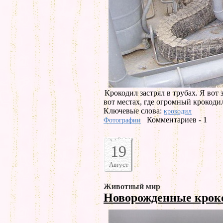
Крокодил застрял в трубах. Я вот 
вот местах, где огромный крокодил
Ключевые слова:
крокодил
Комментариев - 1
Фотографии
19
Август
Животный мир
Новорожденные кро