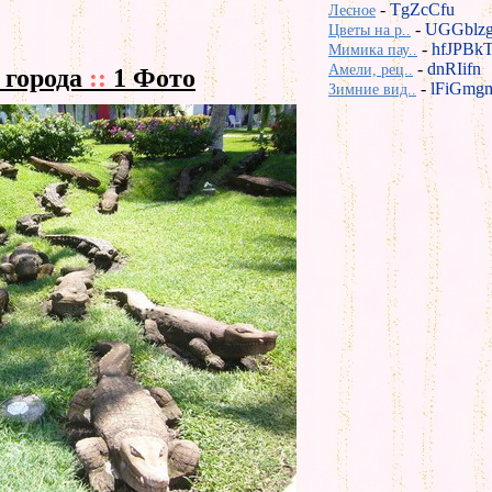
-
TgZcCfu
Лесное
-
UGGblz
Цветы на р..
-
hfJPBk
Мимика пау..
-
dnRIifn
Амели, рец..
 города
::
1 Фото
-
lFiGmg
Зимние вид..