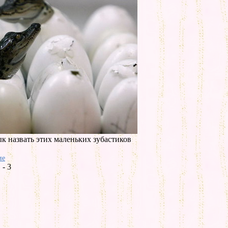
ык назвать этих маленьких зубастиков
ие
- 3