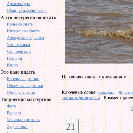
Архитектура
Обои на рабочий стол
А это интересно почитать
Полезно знать
Интересные факты
Анекдоты афоризмы
Умные слова
Что почитать
Истории
Юмор
Это надо видеть
Неравная схватка с крокодилом.
Веселые картинки
Объемные картинки
Ключевые слова:
Обманы зрения
крокодил
Животн
Комментариев 
смотрим фотографии
Творческая мастерская
Фото
З
Бодиарт
Уличные креативы
21
Художники