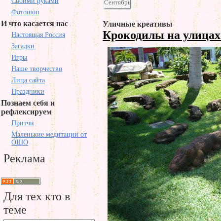
Своими руками
Сентябрь
Фотошоп
И что касается нас
Уличные креативы
Крокодилы на улицах
Настоящая Россия
Загадки
Игры
Наше творчество
Лица сайта
Праздники
Познаем себя и
рефлексируем
Притчи
Маленькие медитации от
ОШО
Реклама
Для тех кто в
теме