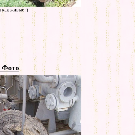
 как живые :)
 Фото