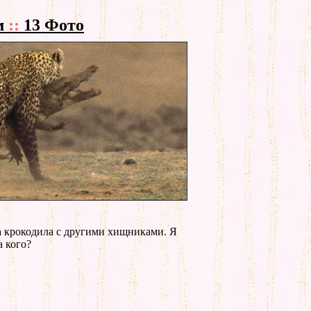
м
::
13 Фото
а крокодила с другими хищниками. Я
а кого?