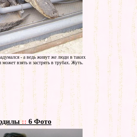
задумался - а ведь живут же люди в таких
 может взять и застрять в трубах. Жуть.
кодилы
::
6 Фото