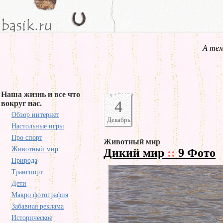
А тем
Наша жизнь и все что
4
вокруг нас.
Обзор интернет
Декабрь
Настольные игры
Про спорт
Животный мир
Животный мир
Дикий мир
::
9 Фото
Природа
Транспорт
Дети
Макро фотография
Забавная реклама
Историческое