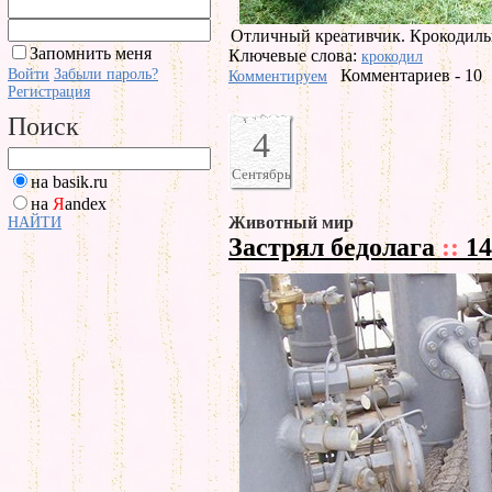
Отличный креативчик. Крокодилы
Запомнить меня
Ключевые слова:
крокодил
Войти
Забыли пароль?
Комментариев - 10
Комментируем
Регистрация
Поиск
4
Сентябрь
на basik.ru
на
Я
andex
Животный мир
НАЙТИ
Застрял бедолага
::
14