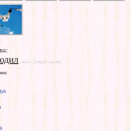
ва:
одил
леопард
Профессии
рождение
рии:
yb
t
B