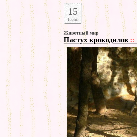
15
Июнь
Животный мир
Пастух крокодилов
::