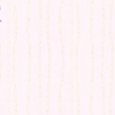
g
T
m