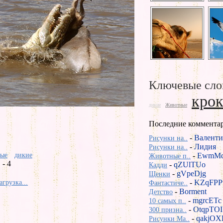
Ключевые сло
крок
дикие
Животные
Последние коммента
-
Валенти
Рисунки на..
-
Лидия
Рисунки на..
ые
дикие
-
EwmMd
Животные п..
- 4
-
qZUlTUo
Кадди
-
gVpeDjg
Щенки
-
KZqFPP
агрузка...
Фантастиче..
-
Borment
Детство
-
mgrcETc
10 самых п..
-
OtqpTOI
300 призна..
-
qakjOX
Рисунки Ma..