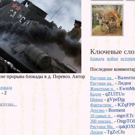
Ключевые сло
блокада
война
история
Последние коммента
не прорыва блокады в д. Перевоз. Автор
-
Валенти
Рисунки на..
-
Лидия
Рисунки на..
локада
-
EwmMd
Животные п..
- 2
-
qZUlTUo
Кадди
-
gVpeDjg
Щенки
агрузка...
-
KZqFPP
Фантастиче..
-
Borment
Детство
-
mgrcETc
10 самых п..
-
OtqpTOI
300 призна..
-
qakjOX
Рисунки Ma..
-
TgZcCfu
Лесное