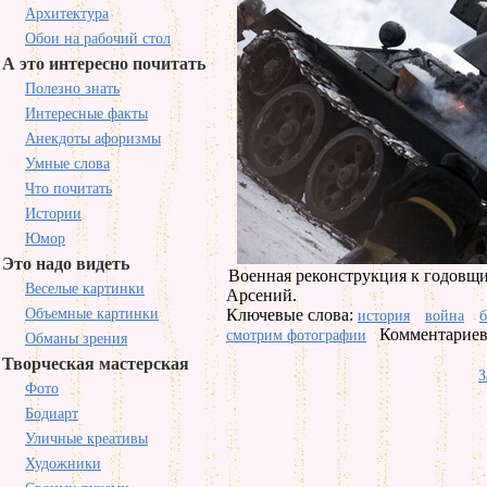
Архитектура
Обои на рабочий стол
А это интересно почитать
Полезно знать
Интересные факты
Анекдоты афоризмы
Умные слова
Что почитать
Истории
Юмор
Это надо видеть
Военная реконструкция к годовщи
Веселые картинки
Арсений.
Объемные картинки
Ключевые слова:
история
война
б
Комментариев 
смотрим фотографии
Обманы зрения
Творческая мастерская
З
Фото
Бодиарт
Уличные креативы
Художники