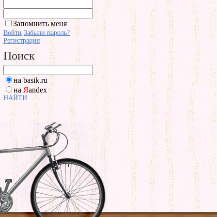
Запомнить меня
Войти
Забыли пароль?
Регистрация
Поиск
на basik.ru
на
Я
andex
НАЙТИ