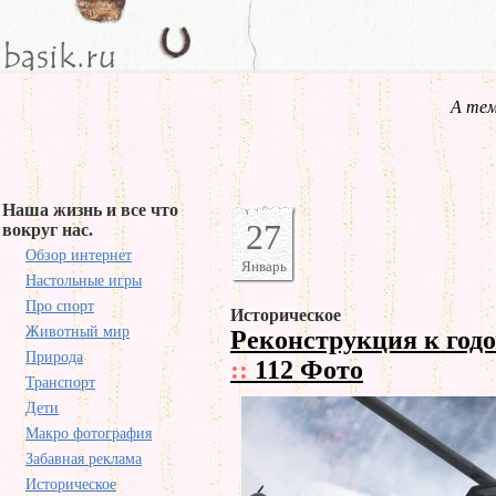
А тем
Наша жизнь и все что
27
вокруг нас.
Обзор интернет
Январь
Настольные игры
Про спорт
Историческое
Животный мир
Реконструкция к год
Природа
::
112 Фото
Транспорт
Дети
Макро фотография
Забавная реклама
Историческое