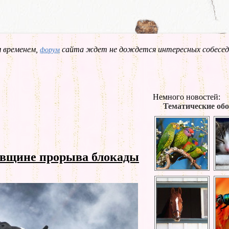
 временем,
сайта ждет не дождется интересных собесед
форум
Немного новостей:
Тематические обо
овщине прорыва блокады