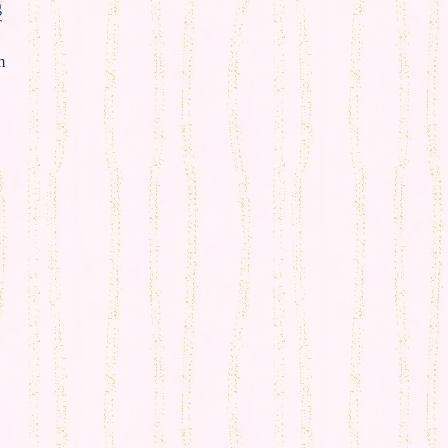
g
T
m