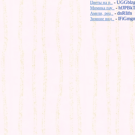
-
UGGblz
Цветы на р..
-
hfJPBk
Мимика пау..
-
dnRIifn
Амели, рец..
-
lFiGmg
Зимние вид..