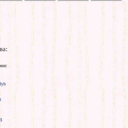
ва:
рии:
yb
t
B