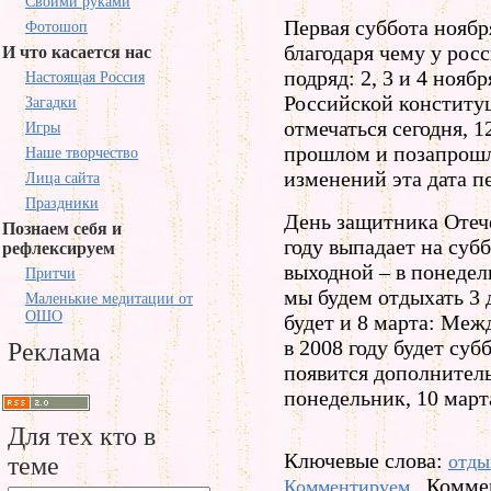
Своими руками
Первая суббота ноябр
Фотошоп
благодаря чему у рос
И что касается нас
подряд: 2, 3 и 4 нояб
Настоящая Россия
Российской конституц
Загадки
отмечаться сегодня, 12
Игры
прошлом и позапрошло
Наше творчество
изменений эта дата п
Лица сайта
Праздники
День защитника Отеч
Познаем себя и
году выпадает на суб
рефлексируем
выходной – в понедел
Притчи
мы будем отдыхать 3 
Маленькие медитации от
ОШО
будет и 8 марта: Ме
в 2008 году будет су
Реклама
появится дополнител
понедельник, 10 марта
Для тех кто в
Ключевые слова:
отды
теме
Коммен
Комментируем