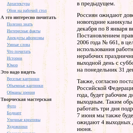
в предыдущем.
Архитектура
Обои на рабочий стол
Россиян ожидают дов
А это интересно почитать
новогодние каникулы 
Полезно знать
декабря по 8 января 
Интересные факты
Постановлением прав
Анекдоты афоризмы
2006 года № 661, в ц
Умные слова
использования работ
Что почитать
нерабочих праздничны
Истории
выходной день с субб
Юмор
на понедельник 31 де
Это надо видеть
Веселые картинки
Также, согласно пост
Объемные картинки
Российской Федерации
Обманы зрения
года, будет рабочим д
Творческая мастерская
выходным. Таким обра
Фото
работать три дня подр
Бодиарт
7 июня мы также буде
Уличные креативы
ожидают 4 выходных д
Художники
июня.