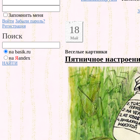
З
Запомнить меня
Войти
Забыли пароль?
Регистрация
18
Поиск
Май
на basik.ru
Веселые картинки
Пятничное настроен
на
Я
andex
НАЙТИ