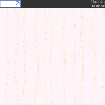
Идея ©
basik.ru