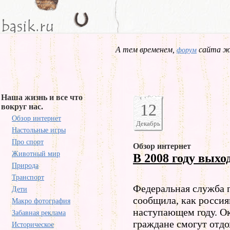
А тем временем,
сайта жд
форум
Наша жизнь и все что
12
вокруг нас.
Обзор интернет
Декабрь
Настольные игры
Про спорт
Обзор интернет
Животный мир
В 2008 году выхо
Природа
Транспорт
Федеральная служба п
Дети
сообщила, как россия
Макро фотография
наступающем году. Ок
Забавная реклама
граждане смогут отдо
Историческое