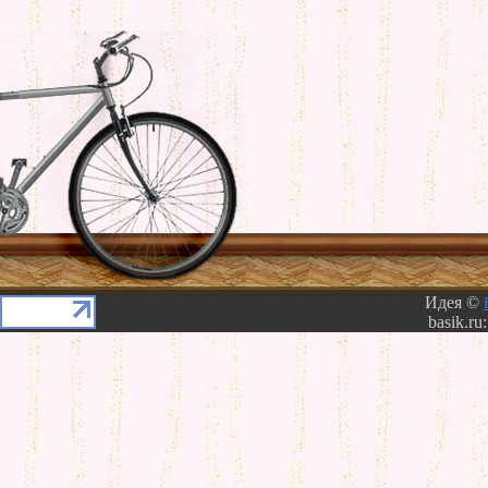
Идея ©
basik.ru