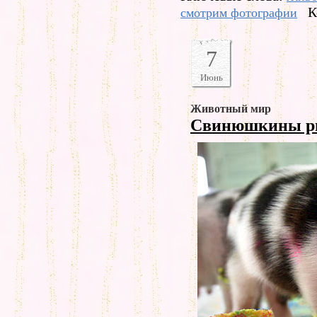
К
смотрим фотографии
7
Июнь
Животный мир
Свинюшкины р