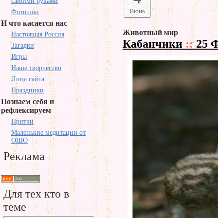
Своими руками
Июнь
Фотошоп
И что касается нас
Животный мир
Настоящая Россия
Кабанчики
::
25 
Загадки
Игры
Наше творчество
Лица сайта
Праздники
Познаем себя и
рефлексируем
Притчи
Маленькие медитации от
ОШО
Реклама
Для тех кто в
теме