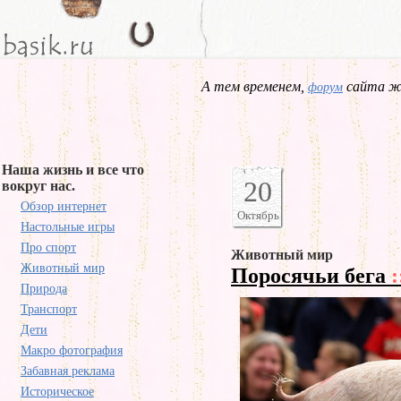
А тем временем,
сайта жд
форум
Наша жизнь и все что
20
вокруг нас.
Обзор интернет
Октябрь
Настольные игры
Про спорт
Животный мир
Животный мир
Поросячьи бега
:
Природа
Транспорт
Дети
Макро фотография
Забавная реклама
Историческое