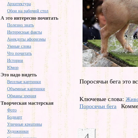
Архитектура
Обои на рабочий стол
А это интересно почитать
Полезно знать
Интересные факты
Анекдоты афоризмы
Умные слова
Что почитать
Истории
Юмор
Это надо видеть
Поросячьи бега это вс
Веселые картинки
Объемные картинки
Обманы зрения
Ключевые слова:
Жив
Творческая мастерская
Комме
Поросячьи бега
Фото
Бодиарт
Уличные креативы
Художники
4