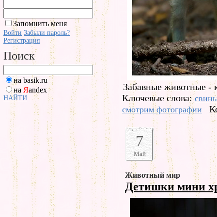
Запомнить меня
Войти
Забыли пароль?
Регистрация
Поиск
на basik.ru
Забавные животные - 
на
Я
andex
Ключевые слова:
свинь
НАЙТИ
К
смотрим фотографии
7
Май
Животный мир
Детишки мини 