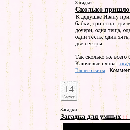
Загадки
Сколько пришло 
К дедушке Ивану приш
бабки, три отца, три 
дочери, одна теща, од
один тесть, один зять,
две сестры.
Так сколько же всего 
Ключевые слова:
зага
Коммент
Ваши ответы
14
Август
Загадки
Загадка для умных
::