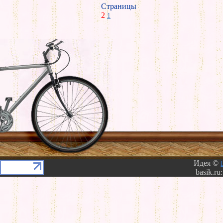
Страницы
2
1
Идея ©
basik.ru