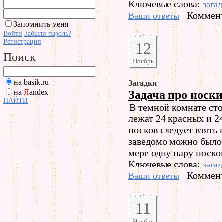
Ключевые слова:
зага
Коммент
Ваши ответы
Запомнить меня
Войти
Забыли пароль?
Регистрация
12
Поиск
Ноябрь
на basik.ru
Загадки
на
Я
andex
Задача про носк
НАЙТИ
В темной комнате сто
лежат 24 красных и 2
носков следует взять 
заведомо можно было
мере одну пару носко
Ключевые слова:
зага
Коммент
Ваши ответы
11
Ноябрь