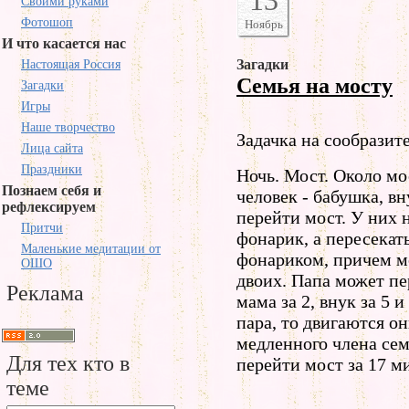
13
Своими руками
Фотошоп
Ноябрь
И что касается нас
Загадки
Настоящая Россия
Семья на мосту
Загадки
Игры
Наше творчество
Задачка на сообразит
Лица сайта
Праздники
Ночь. Мост. Около мо
Познаем себя и
человек - бабушка, в
рефлексируем
перейти мост. У них н
Притчи
фонарик, а пересекат
Маленькие медитации от
фонариком, причем м
ОШО
двоих. Папа может пе
Реклама
мама за 2, внук за 5 
пара, то двигаются о
медленного члена сем
Для тех кто в
перейти мост за 17 м
теме