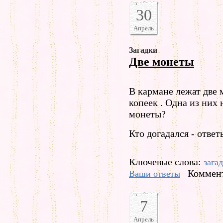
30
Апрель
Загадки
Две монеты
В кармане лежат две
копеек . Одна из них н
монеты?
Кто догадался - отве
Ключевые слова:
зага
Коммент
Ваши ответы
7
Апрель