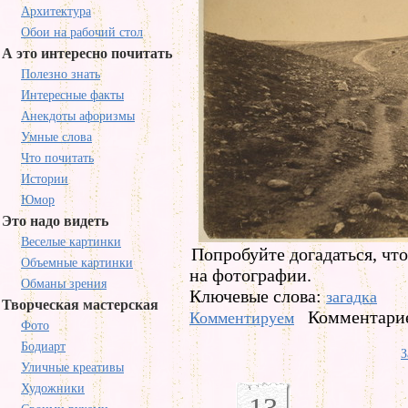
Архитектура
Обои на рабочий стол
А это интересно почитать
Полезно знать
Интересные факты
Анекдоты афоризмы
Умные слова
Что почитать
Истории
Юмор
Это надо видеть
Веселые картинки
Попробуйте догадаться, чт
Объемные картинки
на фотографии.
Обманы зрения
Ключевые слова:
загадка
Творческая мастерская
Комментарие
Комментируем
Фото
Бодиарт
З
Уличные креативы
Художники