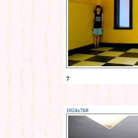
7
1024x768