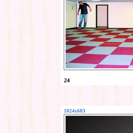
24
1024x683