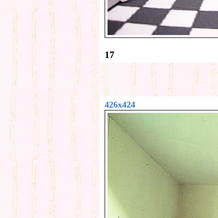
17
426x424