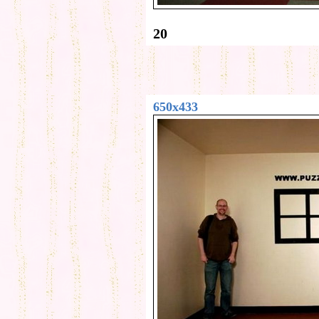
20
650x433