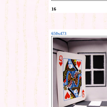
16
650x473