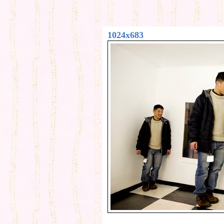
1024x683