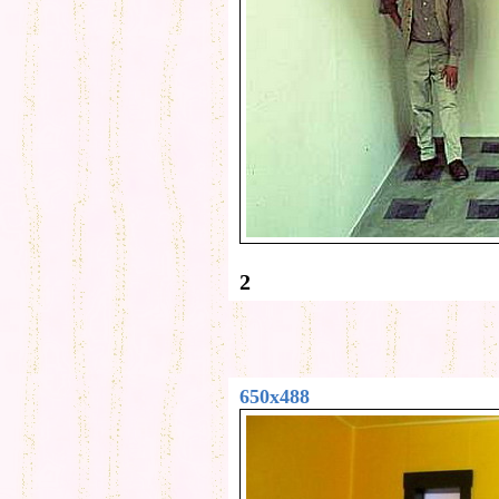
2
650x488