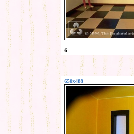
6
650x488