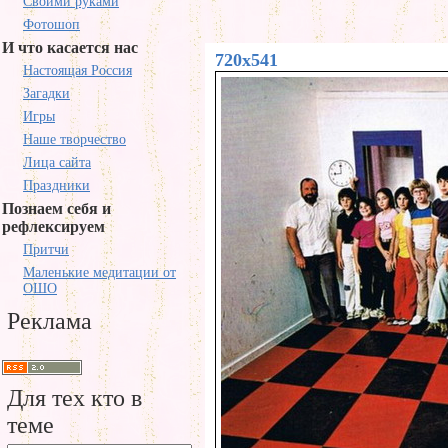
Своими руками
Фотошоп
И что касается нас
720x541
Настоящая Россия
Загадки
Игры
Наше творчество
Лица сайта
Праздники
Познаем себя и
рефлексируем
Притчи
Маленькие медитации от
ОШО
Реклама
Для тех кто в
теме