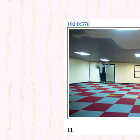
1024x576
11