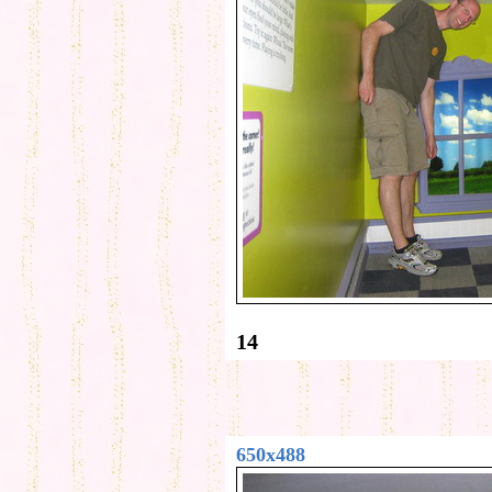
14
650x488