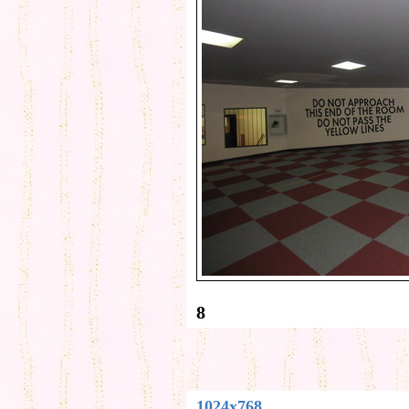
8
1024x768