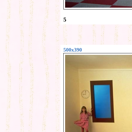
5
500x390