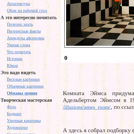
Архитектура
Обои на рабочий стол
А это интересно почитать
Полезно знать
Интересные факты
Анекдоты афоризмы
Умные слова
Что почитать
0
Истории
Юмор
Это надо видеть
Веселые картинки
Объемные картинки
Комната Эймса придума
Обманы зрения
Адельбертом Эймсом в 1
Творческая мастерская
, по ссыл
/illusions/ames_room/
Фото
Бодиарт
Уличные креативы
Художники
А здесь я собрал подборку