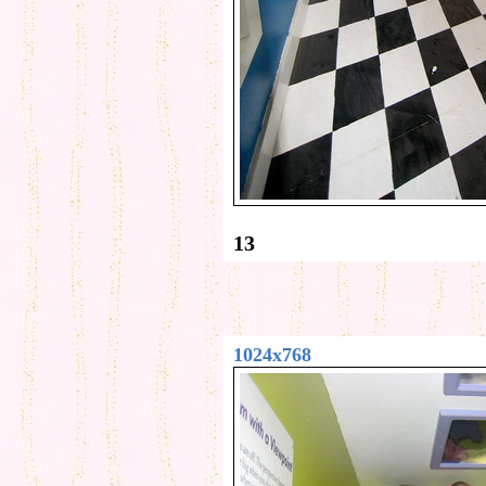
13
1024x768