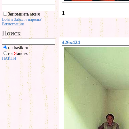
1
Запомнить меня
Войти
Забыли пароль?
Регистрация
Поиск
426x424
на basik.ru
на
Я
andex
НАЙТИ