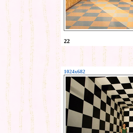
22
1024x682