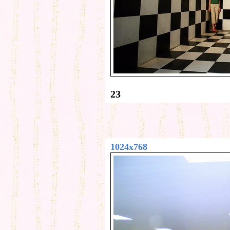
23
1024x768