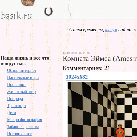
А тем временем,
сайта жд
форум
13.10.2009, 16.14.28
Комната Эймса (Ames 
Наша жизнь и все что
вокруг нас.
Комментариев: 21
Обзор интернет
1024x682
Настольные игры
Про спорт
Животный мир
Природа
Транспорт
Дети
Макро фотография
Забавная реклама
Историческое