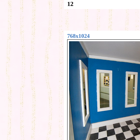
12
768x1024