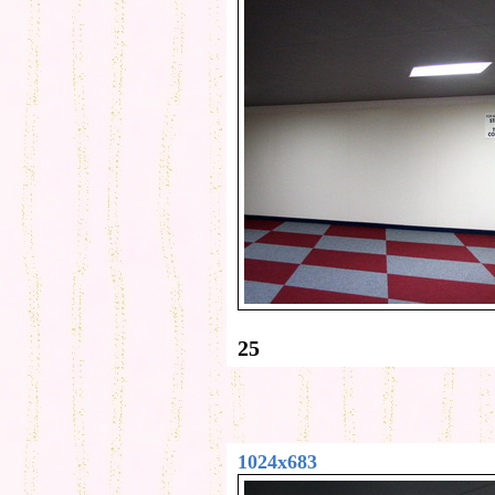
25
1024x683