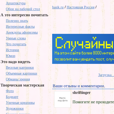
Архитектура
/
/
basik.ru
Настоящая Россия
Обои на рабочий стол
А это интересно почитать
Полезно знать
Интересные факты
Анекдоты афоризмы
Умные слова
Что почитать
Истории
Юмор
Это надо видеть
Веселые картинки
Объемные картинки
Загрузка..
Обманы зрения
Творческая мастерская
Ваши отзывы и комментарии.
Фото
shriftinger
Бодиарт
Помогите не проходит
Уличные креативы
Художники