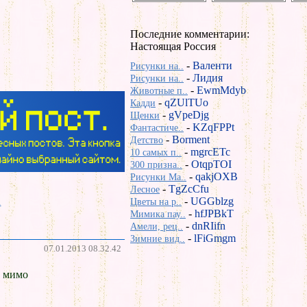
Последние комментарии:
Настоящая Россия
-
Валенти
Рисунки на..
-
Лидия
Рисунки на..
-
EwmMdyb
Животные п..
-
qZUlTUo
Кадди
-
gVpeDjg
Щенки
-
KZqFPPt
Фантастиче..
-
Borment
Детство
-
mgrcETc
10 самых п..
-
OtqpTOI
300 призна..
-
qakjOXB
Рисунки Ma..
-
TgZcCfu
Лесное
-
UGGblzg
.
Цветы на р..
-
hfJPBkT
Мимика пау..
-
dnRIifn
Амели, рец..
-
lFiGmgm
Зимние вид..
07.01.2013 08.32.42
е мимо