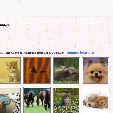
ников.
бочий стол в нашем новом проекте -
summer-board.ru