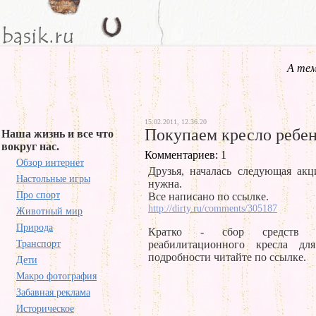
А тем
15.02.2011, 12.36.20
Покупаем кресло ребе
Наша жизнь и все что
вокруг нас.
Комментариев: 1
Обзор интернет
Друзья, началась следующая ак
Настольные игры
нужна.
Про спорт
Все написано по ссылке.
http://dirty.ru/comments/305187
Животный мир
Природа
Кратко - сбор средств 
Транспорт
реабилитационного кресла д
подробности читайте по ссылке.
Дети
Макро фотография
Забавная реклама
Историческое