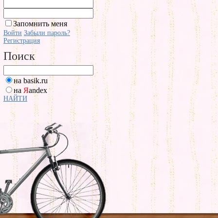
Запомнить меня
Войти
Забыли пароль?
Регистрация
Поиск
на basik.ru
на
Я
andex
НАЙТИ