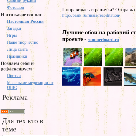
Своими руками
Фотошоп
Понравилась страничка? Отправь с
И что касается нас
http://basik.ru/russia/reabilitation/
Настоящая Россия
Загадки
Лучшие обои на рабочий с
Игры
проекте -
summerboard.ru
Наше творчество
Лица сайта
Праздники
Познаем себя и
рефлексируем
Притчи
Маленькие медитации от
ОШО
Реклама
Для тех кто в
теме