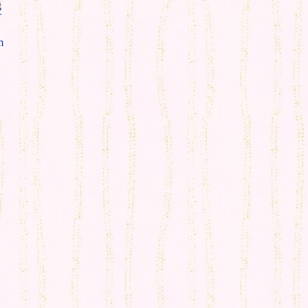
g
T
m