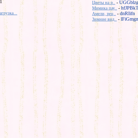
1
-
UGGblz
Цветы на р..
-
hfJPBk
Мимика пау..
агрузка...
-
dnRIifn
Амели, рец..
-
lFiGmg
Зимние вид..