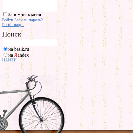
Запомнить меня
Войти
Забыли пароль?
Регистрация
Поиск
на basik.ru
на
Я
andex
НАЙТИ