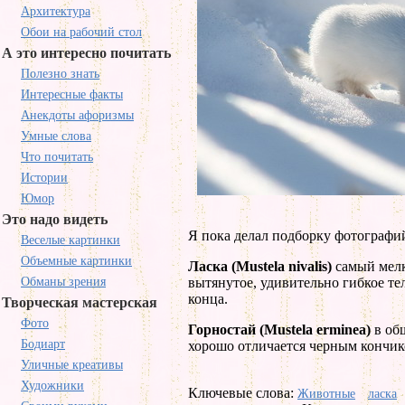
Архитектура
Обои на рабочий стол
А это интересно почитать
Полезно знать
Интересные факты
Анекдоты афоризмы
Умные слова
Что почитать
Истории
Юмор
Это надо видеть
Я пока делал подборку фотографий 
Веселые картинки
Объемные картинки
Ласка (Mustela nivalis)
самый мелк
Обманы зрения
вытянутое, удивительно гибкое те
конца.
Творческая мастерская
Фото
Горностай (Mustela erminea)
в общ
Бодиарт
хорошо отличается черным кончик
Уличные креативы
Художники
Ключевые слова:
Животные
ласка