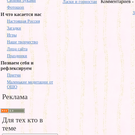
Своими руками
Комментариев - 
Ласки и горностаи
Фотошоп
З
И что касается нас
Настоящая Россия
Загадки
Игры
Наше творчество
Лица сайта
Праздники
Познаем себя и
рефлексируем
Притчи
Маленькие медитации от
ОШО
Реклама
Для тех кто в
теме