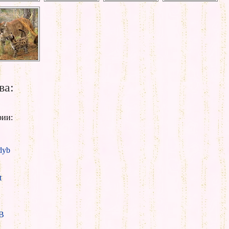
ва:
рии:
yb
t
B