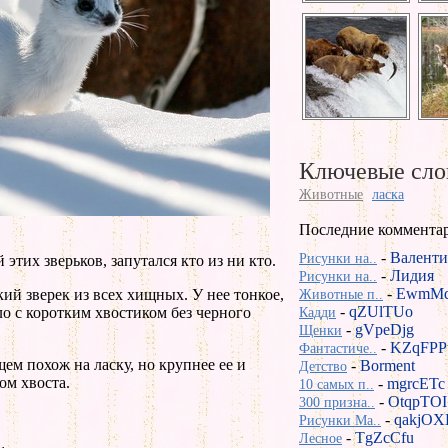
Ключевые сло
Животные
ласка
Последние коммента
-
Валенти
Рисунки на..
этих зверьков, запутался кто из ни кто.
-
Лидия
Рисунки на..
-
EwmMd
ий зверек из всех хищных. У нее тонкое,
Животные п..
-
qZUlTUo
ло с коротким хвостиком без черного
Кадди
-
gVpeDjg
Щенки
-
KZqFPP
Фантастиче..
ем похож на ласку, но крупнее ее и
-
Borment
Детство
ом хвоста.
-
mgrcETc
10 самых п..
-
OtqpTOI
300 призна..
-
qakjOX
Рисунки Ma..
-
TgZcCfu
Лесное