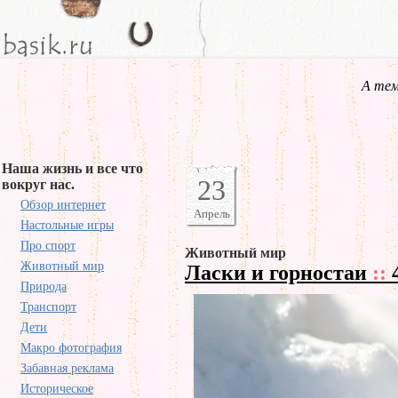
А тем
Наша жизнь и все что
23
вокруг нас.
Обзор интернет
Апрель
Настольные игры
Про спорт
Животный мир
Животный мир
Ласки и горностаи
::
Природа
Транспорт
Дети
Макро фотография
Забавная реклама
Историческое