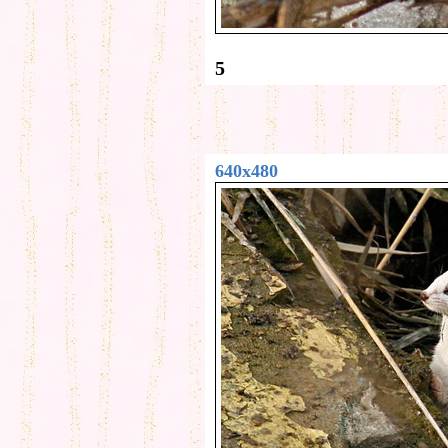
5
640x480