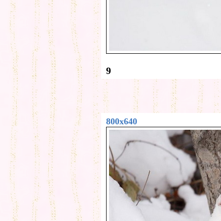
9
800x640