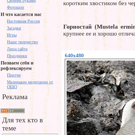
Своими руками
коротким хвостиком без че
Фотошоп
И что касается нас
Настоящая Россия
Горностай (Mustela ermi
Загадки
крупнее ее и хорошо отлич
Игры
Наше творчество
Лица сайта
640x480
Праздники
Познаем себя и
рефлексируем
Притчи
Маленькие медитации от
ОШО
Реклама
Для тех кто в
теме