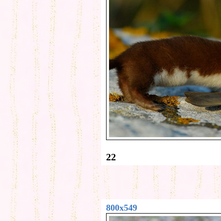
22
800x549