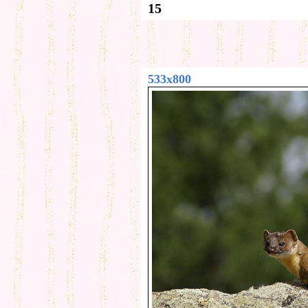
15
533x800