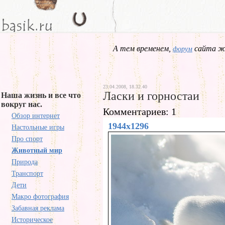
А тем временем,
сайта жд
форум
23.04.2008, 18.32.40
Ласки и горностаи
Наша жизнь и все что
вокруг нас.
Комментариев: 1
Обзор интернет
1944x1296
Настольные игры
Про спорт
Животный мир
Природа
Транспорт
Дети
Макро фотография
Забавная реклама
Историческое