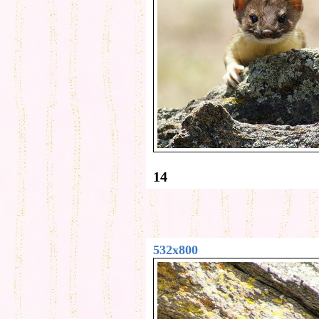
14
532x800