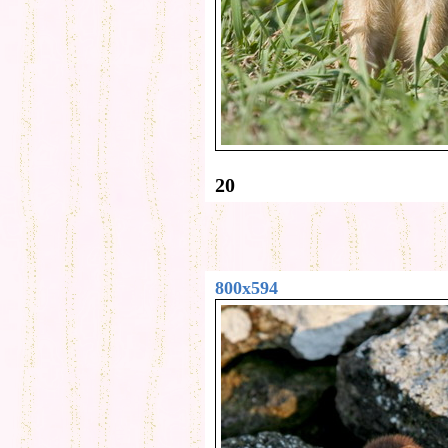
20
800x594