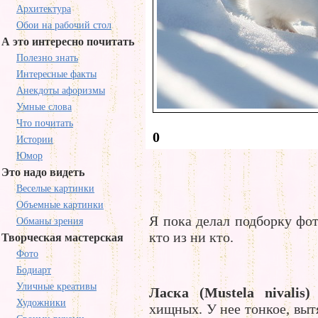
Архитектура
Обои на рабочий стол
А это интересно почитать
Полезно знать
Интересные факты
Анекдоты афоризмы
Умные слова
Что почитать
0
Истории
Юмор
Это надо видеть
Веселые картинки
Объемные картинки
Я пока делал подборку фот
Обманы зрения
кто из ни кто.
Творческая мастерская
Фото
Бодиарт
Уличные креативы
Ласка (Mustela nivalis)
Художники
хищных. У нее тонкое, выт