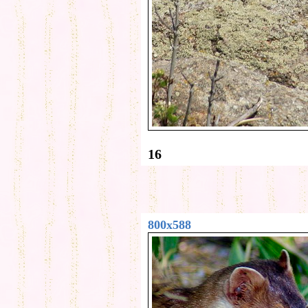
16
800x588