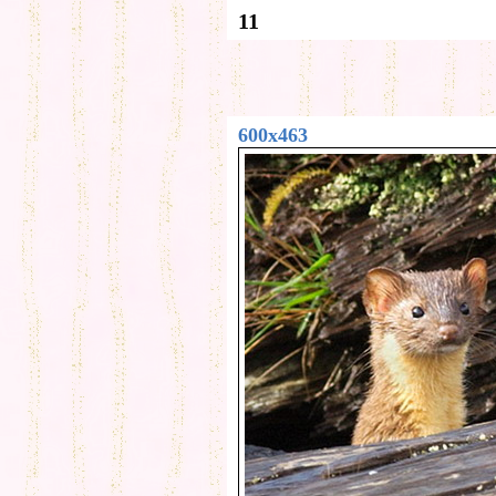
11
600x463