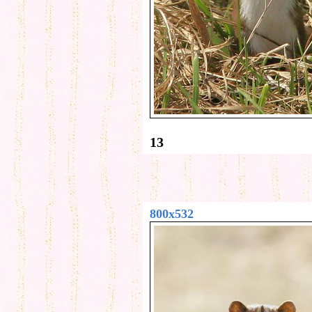
13
800x532