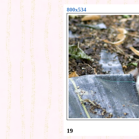
800x534
19