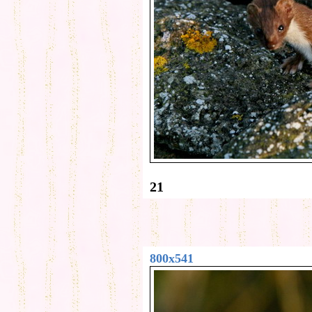
21
800x541