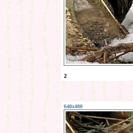
2
640x480