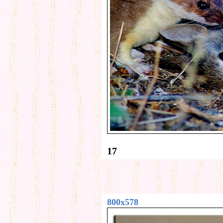
17
800x578