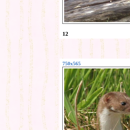
12
750x565