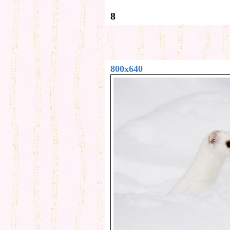
8
800x640