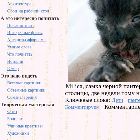
Архитектура
Обои на рабочий стол
А это интересно почитать
Полезно знать
Интересные факты
Анекдоты афоризмы
Умные слова
Что почитать
Истории
Юмор
Это надо видеть
Веселые картинки
Milica, самка черной панте
Объемные картинки
столицы, две недели тому н
Обманы зрения
Ключевые слова:
Дети
пант
Творческая мастерская
Комментариев
Комментируем
Фото
Бодиарт
Уличные креативы
Художники