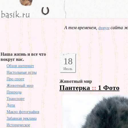
А тем временем,
сайта жд
форум
Наша жизнь и все что
18
вокруг нас.
Обзор интернет
Июль
Настольные игры
Про спорт
Животный мир
Животный мир
Пантерка
::
1 Фото
Природа
Транспорт
Дети
Макро фотография
Забавная реклама
Историческое