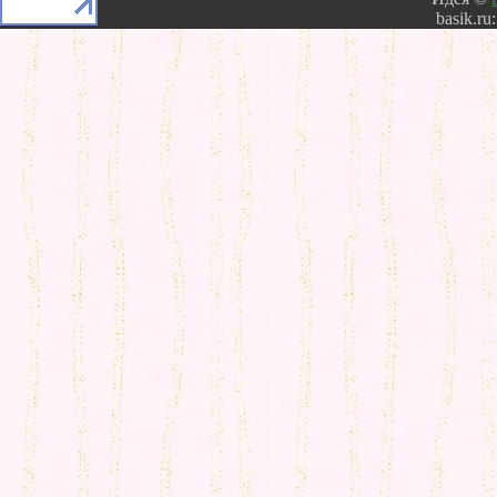
basik.ru