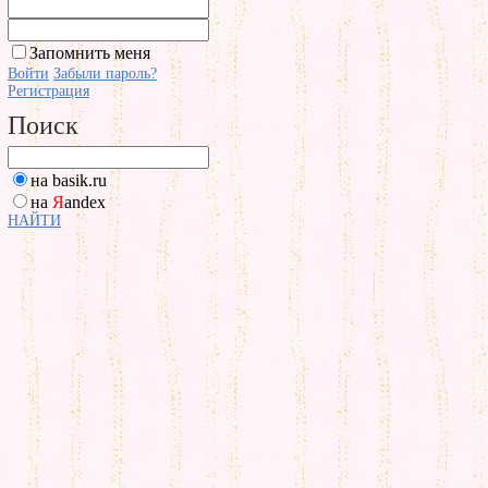
Запомнить меня
Войти
Забыли пароль?
Регистрация
Поиск
на basik.ru
на
Я
andex
НАЙТИ