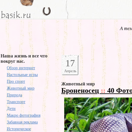
А тем
Наша жизнь и все что
17
вокруг нас.
Обзор интернет
Апрель
Настольные игры
Про спорт
Животный мир
Животный мир
Броненосец
::
40 Фот
Природа
Транспорт
Дети
Макро фотография
Забавная реклама
Историческое