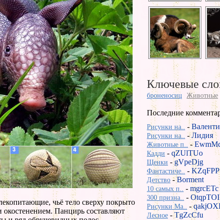
Ключевые сло
броненосиц
Животные
Последние коммента
-
Валенти
Рисунки на..
-
Лидия
Рисунки на..
-
EwmMd
Животные п..
-
qZUlTUo
Кадди
-
gVpeDjg
Щенки
-
KZqFPP
Фантастиче..
-
Borment
Детство
-
mgrcETc
10 самых п..
-
OtqpTOI
300 призна..
екопитающие, чьё тело сверху покрыто
-
qakjOX
Рисунки Ma..
 окостенением. Панцирь составляют
-
TgZcCfu
Лесное
ты и ряд обручевидных полос,