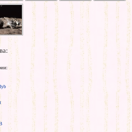
ва:
рии:
yb
t
B