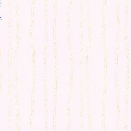
g
T
m