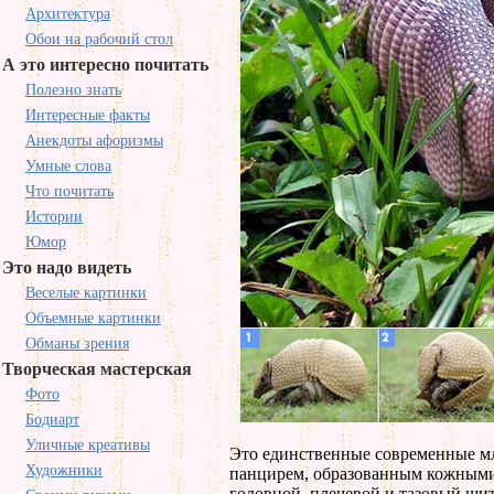
Архитектура
Обои на рабочий стол
А это интересно почитать
Полезно знать
Интересные факты
Анекдоты афоризмы
Умные слова
Что почитать
Истории
Юмор
Это надо видеть
Веселые картинки
Объемные картинки
Обманы зрения
Творческая мастерская
Фото
Бодиарт
Уличные креативы
Это единственные современные мл
Художники
панцирем, образованным кожными
головной, плечевой и тазовый щи