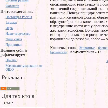
Своими руками
опоясывающих тело сверху и с бок
Фотошоп
эластичной соединительной ткан
И что касается нас
панцирю. Поверх панциря лежат т
Настоящая Россия
или полигональной формы, образ
образуют броню на конечностях; 
Загадки
и внутренние части лап у бронен
Игры
жесткими волосами. Волоски такж
Наше творчество
иногда пронизывают и роговые че
коричневой до розовой, волос — о
Лица сайта
Праздники
Ключевые слова:
Животные
броне
Познаем себя и
Комментариев - 13
Броненосец
рефлексируем
Притчи
З
Маленькие медитации от
ОШО
Реклама
Для тех кто в
теме