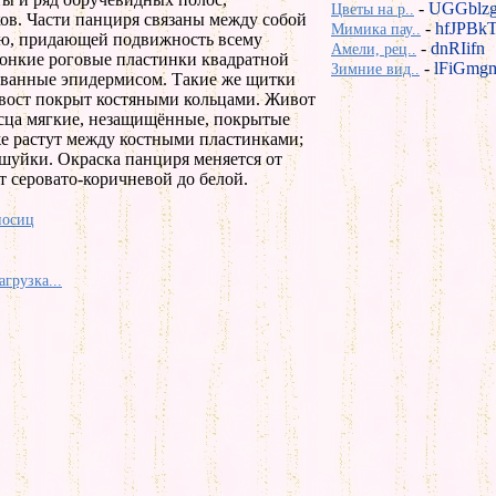
-
UGGblz
Цветы на р..
ов. Части панциря связаны между собой
-
hfJPBk
Мимика пау..
ью, придающей подвижность всему
-
dnRIifn
Амели, рец..
онкие роговые пластинки квадратной
-
lFiGmg
Зимние вид..
ованные эпидермисом. Такие же щитки
хвост покрыт костяными кольцами. Живот
осца мягкие, незащищённые, покрытые
е растут между костными пластинками;
шуйки. Окраска панциря меняется от
т серовато-коричневой до белой.
носиц
агрузка...