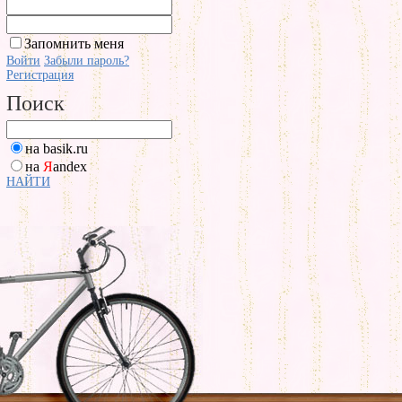
Запомнить меня
Войти
Забыли пароль?
Регистрация
Поиск
на basik.ru
на
Я
andex
НАЙТИ