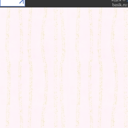
basik.ru