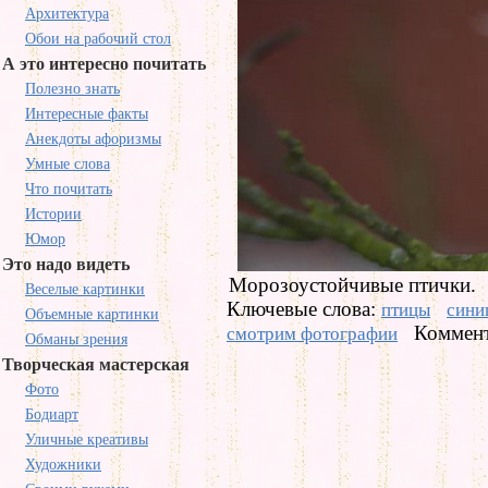
Архитектура
Обои на рабочий стол
А это интересно почитать
Полезно знать
Интересные факты
Анекдоты афоризмы
Умные слова
Что почитать
Истории
Юмор
Это надо видеть
Морозоустойчивые птички.
Веселые картинки
Ключевые слова:
птицы
сини
Объемные картинки
Коммент
смотрим фотографии
Обманы зрения
Творческая мастерская
Фото
Бодиарт
Уличные креативы
Художники