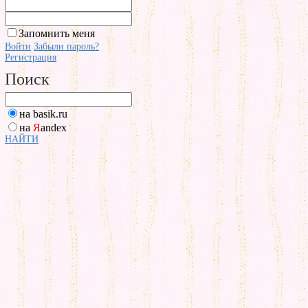
Запомнить меня
Войти
Забыли пароль?
Регистрация
Поиск
на basik.ru
на
Я
andex
НАЙТИ