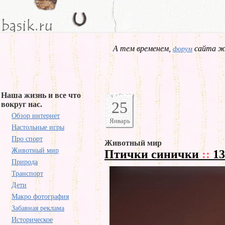
А тем временем,
сайта жд
форум
Наша жизнь и все что
25
вокруг нас.
Обзор интернет
Январь
Настольные игры
Про спорт
Животный мир
Животный мир
Птички синички
::
13
Природа
Транспорт
Дети
Макро фотография
Забавная реклама
Историческое