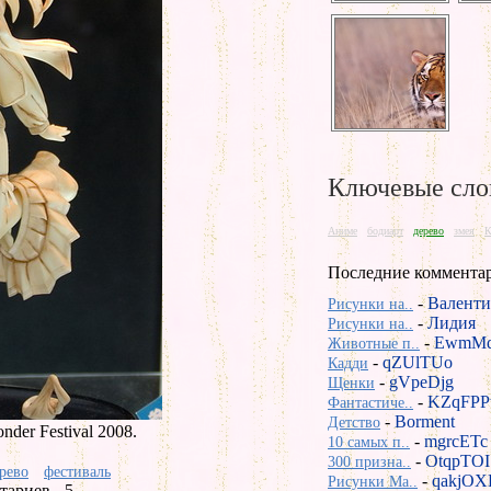
Ключевые сло
Аниме
бодиарт
дерево
змея
К
Последние коммента
-
Валенти
Рисунки на..
-
Лидия
Рисунки на..
-
EwmMd
Животные п..
-
qZUlTUo
Кадди
-
gVpeDjg
Щенки
-
KZqFPP
Фантастиче..
-
Borment
Детство
der Festival 2008.
-
mgrcETc
10 самых п..
-
OtqpTOI
300 призна..
рево
фестиваль
-
qakjOX
Рисунки Ma..
ариев - 5