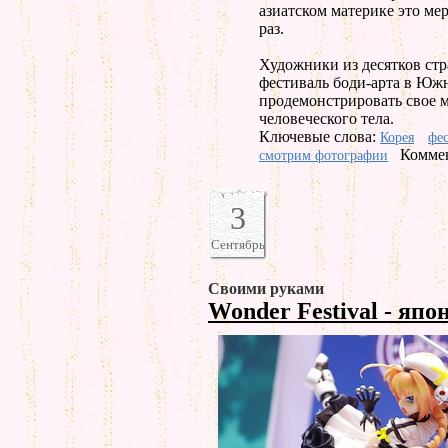
азиатском материке это ме
раз.
Художники из десятков ст
фестиваль боди-арта в Юж
продемонстрировать свое м
человеческого тела.
Ключевые слова:
Корея
фе
Коммен
смотрим фотографии
3
Сентябрь
Своими руками
Wonder Festival - яп