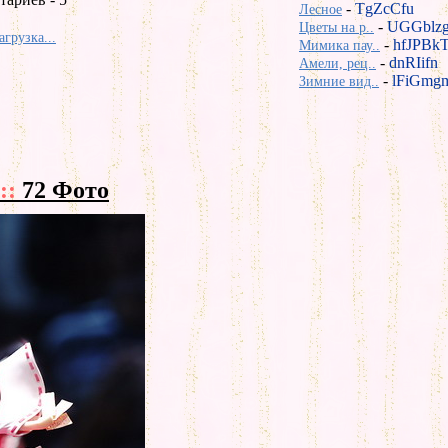
-
TgZcCfu
Лесное
-
UGGblz
Цветы на р..
агрузка...
-
hfJPBk
Мимика пау..
-
dnRIifn
Амели, рец..
-
lFiGmg
Зимние вид..
::
72 Фото