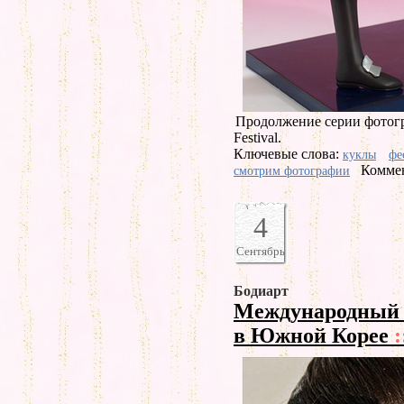
Продолжение серии фотогр
Festival.
Ключевые слова:
куклы
фе
Коммен
смотрим фотографии
4
Сентябрь
Бодиарт
Международный 
в Южной Корее
: