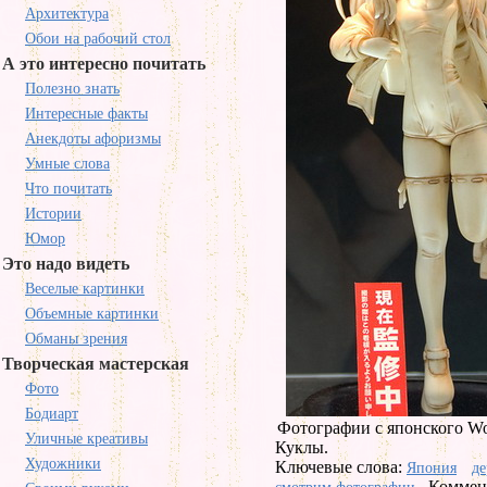
Архитектура
Обои на рабочий стол
А это интересно почитать
Полезно знать
Интересные факты
Анекдоты афоризмы
Умные слова
Что почитать
Истории
Юмор
Это надо видеть
Веселые картинки
Объемные картинки
Обманы зрения
Творческая мастерская
Фото
Бодиарт
Фотографии с японского Won
Уличные креативы
Куклы.
Художники
Ключевые слова:
Япония
де
Коммент