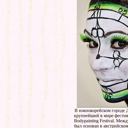
В южнокорейском городе Д
крупнейший в мире фестив
Bodypainting Festival. Ме
был основан в австрийском