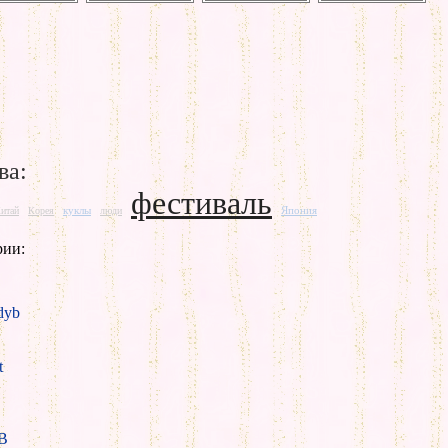
ва:
фестиваль
куклы
Япония
итай
Корея
люди
рии:
yb
t
B