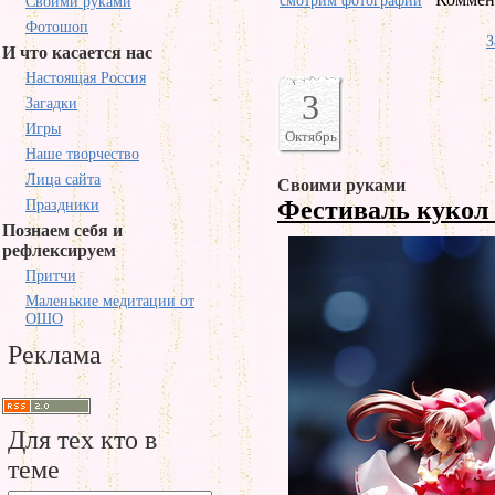
смотрим фотографии
Своими руками
Фотошоп
З
И что касается нас
Настоящая Россия
3
Загадки
Игры
Октябрь
Наше творчество
Лица сайта
Своими руками
Фестиваль кукол
Праздники
Познаем себя и
рефлексируем
Притчи
Маленькие медитации от
ОШО
Реклама
Для тех кто в
теме