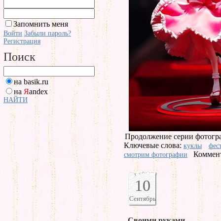
Запомнить меня
Войти
Забыли пароль?
Регистрация
Поиск
на basik.ru
на
Я
andex
НАЙТИ
Продолжение серии фотогра
Ключевые слова:
куклы
фес
Коммент
смотрим фотографии
10
Сентябрь
Своими руками