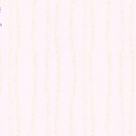
g
T
m