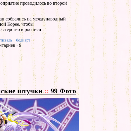
роприятие проводилось во второй
ран собрались на международный
ной Корее, чтобы
астерство в росписи
стиваль
бодиарт
тариев - 9
онские штучки
::
99 Фото