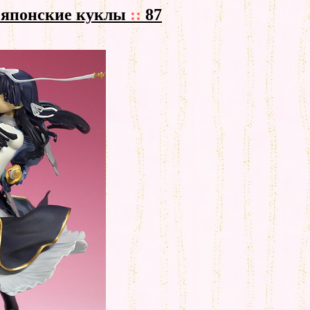
- японские куклы
::
87