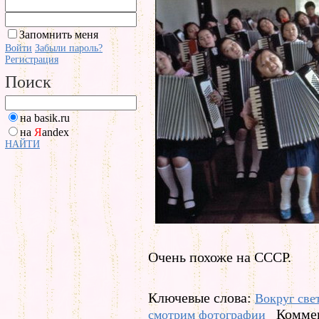
Запомнить меня
Войти
Забыли пароль?
Регистрация
Поиск
на basik.ru
на
Я
andex
НАЙТИ
Очень похоже на СССР.
Ключевые слова:
Вокруг све
Коммен
смотрим фотографии