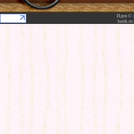
Идея ©
basik.ru