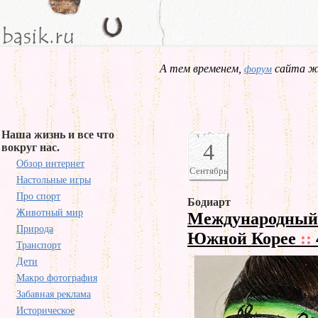
А тем временем,
сайта жд
форум
Наша жизнь и все что
4
вокруг нас.
Обзор интернет
Сентябрь
Настольные игры
Про спорт
Бодиарт
Животный мир
Международный 
Природа
Южной Корее
::
Транспорт
Дети
Макро фотография
Забавная реклама
Историческое