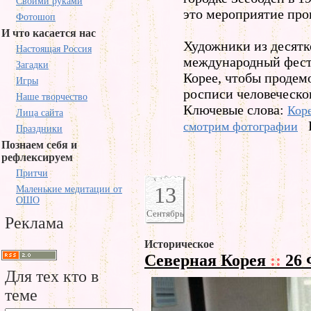
Своими руками
это мероприятие пров
Фотошоп
И что касается нас
Художники из десятк
Настоящая Россия
международный фест
Загадки
Корее, чтобы продем
Игры
росписи человеческог
Наше творчество
Ключевые слова:
Кор
Лица сайта
смотрим фотографии
Праздники
Познаем себя и
рефлексируем
Притчи
13
Маленькие медитации от
ОШО
Сентябрь
Реклама
Историческое
Северная Корея
::
26 
Для тех кто в
теме