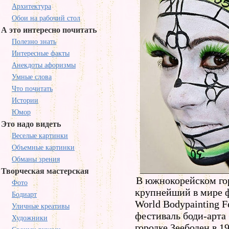
Архитектура
Обои на рабочий стол
А это интересно почитать
Полезно знать
Интересные факты
Анекдоты афоризмы
Умные слова
Что почитать
Истории
Юмор
Это надо видеть
Веселые картинки
Объемные картинки
Обманы зрения
Творческая мастерская
В южнокорейском го
Фото
крупнейший в мире 
Бодиарт
World Bodypainting 
Уличные креативы
фестиваль боди-арта
Художники
городке Зеебоден в 1