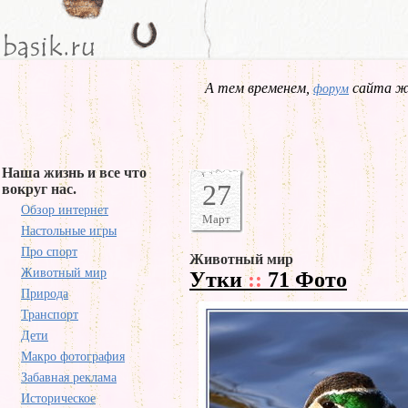
А тем временем,
сайта жд
форум
Наша жизнь и все что
27
вокруг нас.
Обзор интернет
Март
Настольные игры
Про спорт
Животный мир
Животный мир
Утки
::
71 Фото
Природа
Транспорт
Дети
Макро фотография
Забавная реклама
Историческое