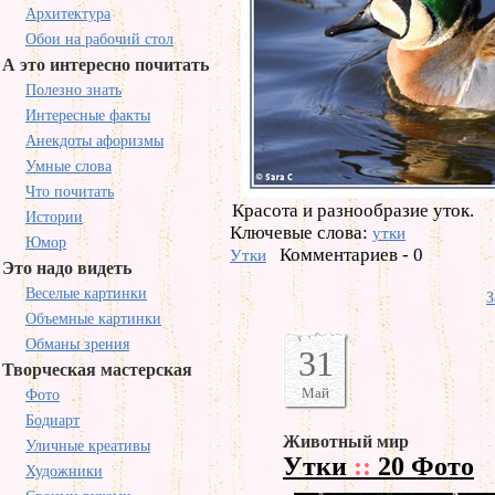
Архитектура
Обои на рабочий стол
А это интересно почитать
Полезно знать
Интересные факты
Анекдоты афоризмы
Умные слова
Что почитать
Красота и разнообразие уток.
Истории
Ключевые слова:
утки
Юмор
Комментариев - 0
Утки
Это надо видеть
Веселые картинки
З
Объемные картинки
Обманы зрения
31
Творческая мастерская
Май
Фото
Бодиарт
Животный мир
Уличные креативы
Утки
::
20 Фото
Художники