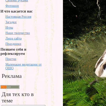
Своими руками
Фотошоп
И что касается нас
Настоящая Россия
Загадки
Игры
Наше творчество
Лица сайта
Праздники
Познаем себя и
рефлексируем
Притчи
Маленькие медитации от
ОШО
Реклама
Для тех кто в
теме