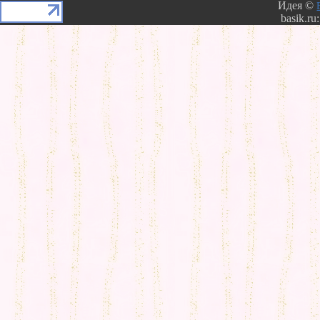
Идея ©
basik.ru