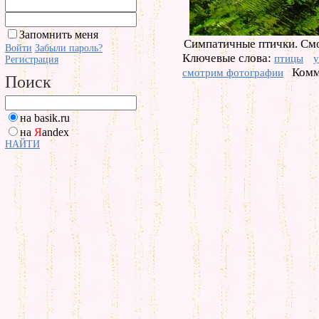
Запомнить меня
Симпатичные птички. См
Войти
Забыли пароль?
Ключевые слова:
птицы
у
Регистрация
Комм
смотрим фотографии
Поиск
на basik.ru
на
Я
andex
НАЙТИ