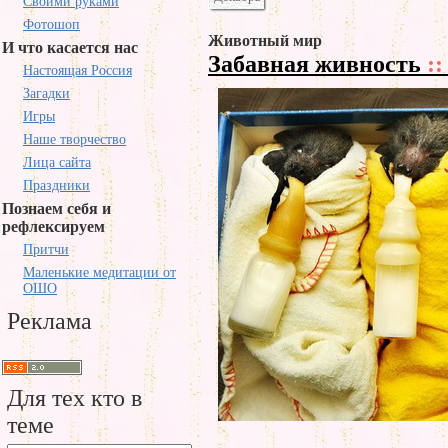
Своими руками
Фотошоп
Животный мир
И что касается нас
Забавная живность
::
Настоящая Россия
Загадки
Игры
Наше творчество
Лица сайта
Праздники
Познаем себя и
рефлексируем
Притчи
Маленькие медитации от
ОШО
Реклама
Для тех кто в
теме