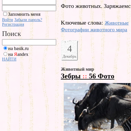
Фото животных. Заряжаемс
Запомнить меня
Войти
Забыли пароль?
Ключевые слова:
Животные
Регистрация
Фотографии животного мира
Поиск
4
на basik.ru
на
Я
andex
Декабрь
НАЙТИ
Животный мир
Зебры
::
56 Фото