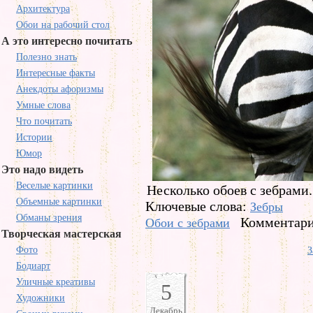
Архитектура
Обои на рабочий стол
А это интересно почитать
Полезно знать
Интересные факты
Анекдоты афоризмы
Умные слова
Что почитать
Истории
Юмор
Это надо видеть
Веселые картинки
Несколько обоев с зебрами.
Объемные картинки
Ключевые слова:
Зебры
Обманы зрения
Комментари
Обои с зебрами
Творческая мастерская
Фото
З
Бодиарт
Уличные креативы
5
Художники
Декабрь