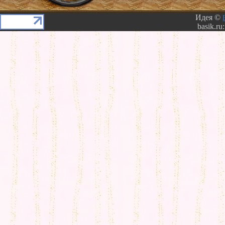
Идея ©
basik.ru