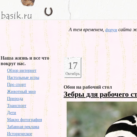
А тем временем,
сайта жд
форум
Наша жизнь и все что
17
вокруг нас.
Обзор интернет
Октябрь
Настольные игры
Про спорт
Обои на рабочий стол
Животный мир
Зебры для рабочего с
Природа
Транспорт
Дети
Макро фотография
Забавная реклама
Историческое