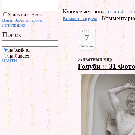
Ключевые слова:
птицы
го
Запомнить меня
Комментарие
Комментируем
Войти
Забыли пароль?
Регистрация
Поиск
7
Апрель
на basik.ru
на
Я
andex
Животный мир
НАЙТИ
Голуби
::
31 Фот