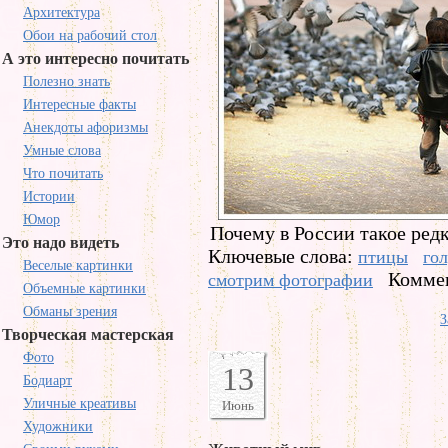
Архитектура
Обои на рабочий стол
А это интересно почитать
Полезно знать
Интересные факты
Анекдоты афоризмы
Умные слова
Что почитать
Истории
Юмор
Почему в России такое ред
Это надо видеть
Ключевые слова:
птицы
го
Веселые картинки
Коммен
смотрим фотографии
Объемные картинки
Обманы зрения
З
Творческая мастерская
Фото
13
Бодиарт
Уличные креативы
Июнь
Художники