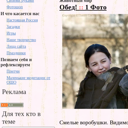
Животный мир
Своими руками
Обед!
::
1 Фото
Фотошоп
И что касается нас
Настоящая Россия
Загадки
Игры
Наше творчество
Лица сайта
Праздники
Познаем себя и
рефлексируем
Притчи
Маленькие медитации от
ОШО
Реклама
Для тех кто в
теме
Смелые воробушки. Видимо