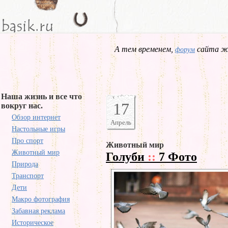
А тем временем,
сайта жд
форум
Наша жизнь и все что
17
вокруг нас.
Обзор интернет
Апрель
Настольные игры
Про спорт
Животный мир
Животный мир
Голуби
::
7 Фото
Природа
Транспорт
Дети
Макро фотография
Забавная реклама
Историческое