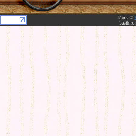
Идея ©
basik.ru