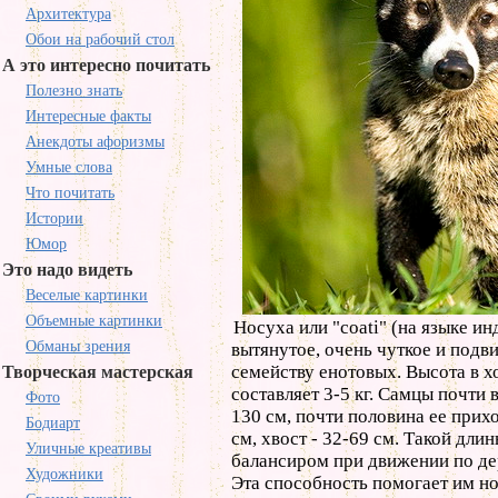
Архитектура
Обои на рабочий стол
А это интересно почитать
Полезно знать
Интересные факты
Анекдоты афоризмы
Умные слова
Что почитать
Истории
Юмор
Это надо видеть
Веселые картинки
Объемные картинки
Носуха или "coati" (на языке ин
Обманы зрения
вытянутое, очень чуткое и подв
семейству енотовых. Высота в х
Творческая мастерская
составляет 3-5 кг. Самцы почти 
Фото
130 см, почти половина ее прих
Бодиарт
см, хвост - 32-69 см. Такой дл
Уличные креативы
балансиром при движении по дер
Художники
Эта способность помогает им но