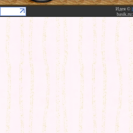
Идея ©
basik.ru