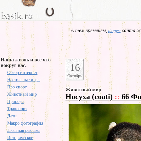
А тем временем,
сайта жд
форум
Наша жизнь и все что
16
вокруг нас.
Обзор интернет
Октябрь
Настольные игры
Про спорт
Животный мир
Животный мир
Носуха (coati)
::
66 Фо
Природа
Транспорт
Дети
Макро фотография
Забавная реклама
Историческое