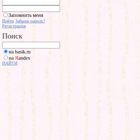
Запомнить меня
Войти
Забыли пароль?
Регистрация
Поиск
на basik.ru
на
Я
andex
НАЙТИ