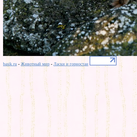
-
-
basik.ru
Животный мир
Ласки и горностаи