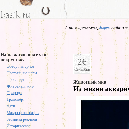
А тем временем,
сайта жд
форум
Наша жизнь и все что
26
вокруг нас.
Обзор интернет
Сентябрь
Настольные игры
Про спорт
Животный мир
Животный мир
Из жизни аквар
Природа
Транспорт
Дети
Макро фотография
Забавная реклама
Историческое