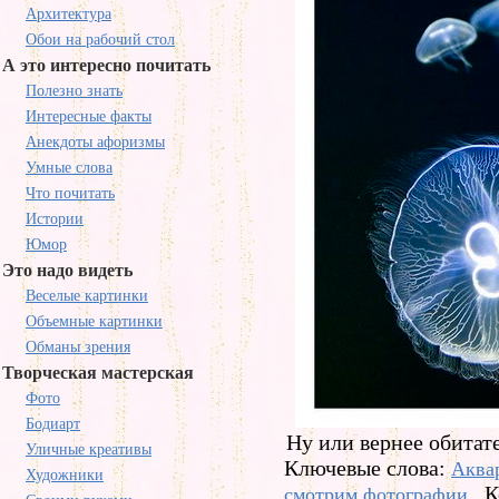
Архитектура
Обои на рабочий стол
А это интересно почитать
Полезно знать
Интересные факты
Анекдоты афоризмы
Умные слова
Что почитать
Истории
Юмор
Это надо видеть
Веселые картинки
Объемные картинки
Обманы зрения
Творческая мастерская
Фото
Бодиарт
Ну или вернее обитат
Уличные креативы
Ключевые слова:
Аква
Художники
К
смотрим фотографии