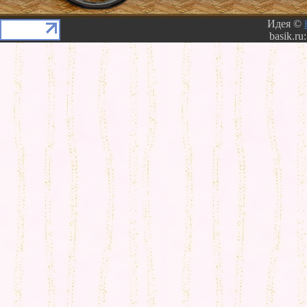
Идея ©
basik.ru