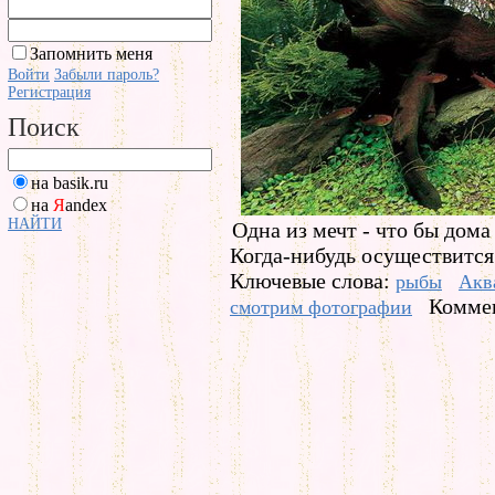
Запомнить меня
Войти
Забыли пароль?
Регистрация
Поиск
на basik.ru
на
Я
andex
НАЙТИ
Одна из мечт - что бы дом
Когда-нибудь осуществится
Ключевые слова:
рыбы
Акв
Коммен
смотрим фотографии