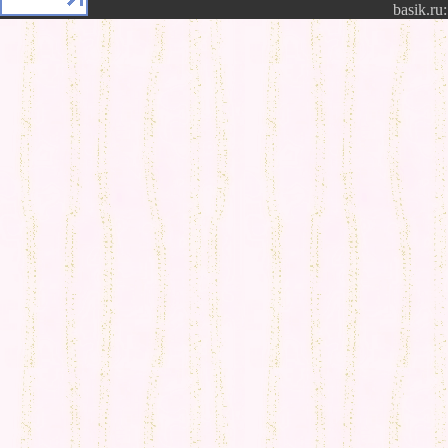
basik.ru