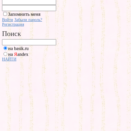
Запомнить меня
Войти
Забыли пароль?
Регистрация
Поиск
на basik.ru
на
Я
andex
НАЙТИ