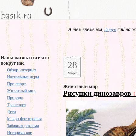
А тем временем,
сайта жд
форум
Наша жизнь и все что
28
вокруг нас.
Обзор интернет
Март
Настольные игры
Про спорт
Животный мир
Животный мир
Рисунки динозавров
:
Природа
Транспорт
Дети
Макро фотография
Забавная реклама
Историческое