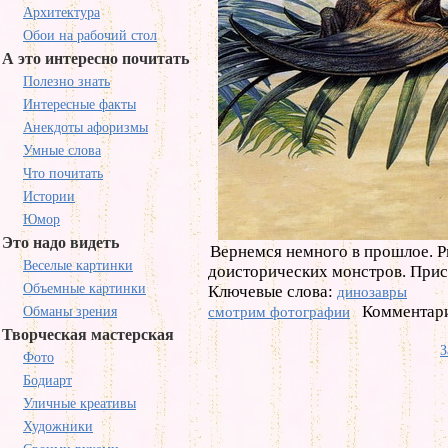
Архитектура
Обои на рабочий стол
А это интересно почитать
Полезно знать
Интересные факты
Анекдоты афоризмы
Умные слова
Что почитать
Истории
Юмор
Это надо видеть
Вернемся немного в прошлое. Р
Веселые картинки
доисторических монстров. Прис
Объемные картинки
Ключевые слова:
динозавры
Комментари
Обманы зрения
смотрим фотографии
Творческая мастерская
З
Фото
Бодиарт
Уличные креативы
Художники