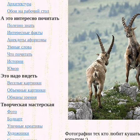
Архитектура
Обои на рабочий стол
А это интересно почитать
Полезно знать
Интересные факты
Анекдоты афоризмы
Умные слова
Что почитать
Истории
Юмор
Это надо видеть
Веселые картинки
Объемные картинки
Обманы зрения
Творческая мастерская
Фото
Бодиарт
Уличные креативы
Художники
Фотографии тех кто любит кушать
копытом :)