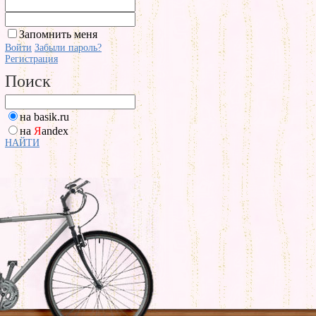
Запомнить меня
Войти
Забыли пароль?
Регистрация
Поиск
на basik.ru
на
Я
andex
НАЙТИ