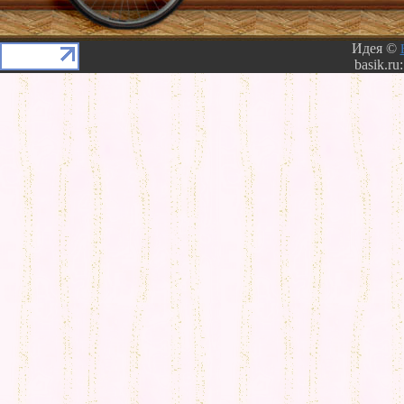
Идея ©
basik.ru