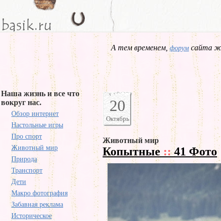
А тем временем,
сайта жд
форум
Наша жизнь и все что
20
вокруг нас.
Обзор интернет
Октябрь
Настольные игры
Про спорт
Животный мир
Животный мир
Копытные
::
41 Фото
Природа
Транспорт
Дети
Макро фотография
Забавная реклама
Историческое